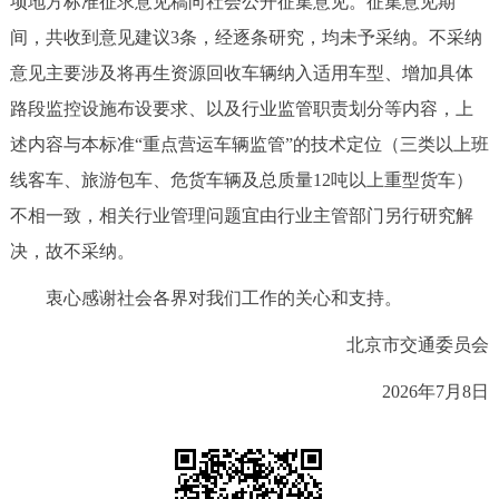
项地方标准征求意见稿向社会公开征集意见。征集意见期
决策公开
专题公开
间，共收到意见建议3条，经逐条研究，均未予采纳。不采纳
意见主要涉及将再生资源回收车辆纳入适用车型、增加具体
政务服务
路段监控设施布设要求、以及行业监管职责划分等内容，上
个人服务
法人服务
部门服务
述内容与本标准“重点营运车辆监管”的技术定位（三类以上班
线客车、旅游包车、危货车辆及总质量12吨以上重型货车）
便民服务
利企服务
投资项目
不相一致，相关行业管理问题宜由行业主管部门另行研究解
决，故不采纳。
中介服务
阳光政务
衷心感谢社会各界对我们工作的关心和支持。
政民互动
北京市交通委员会
12345网上接诉即办
我要咨询
我要建议
2026年7月8日
参与调查
在线访谈
图说互动