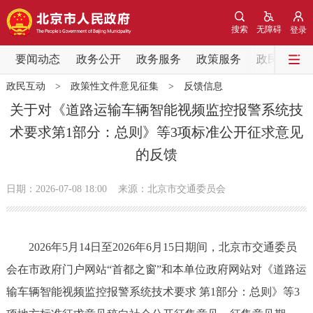
网站地图
搜索
无障碍
登录
要闻动态
要闻动态
政务公开
政务服务
政策服务
政民互动
政民互动
>
政策性文件意见征集
>
反馈信息
党中央精神
国务院信息
中央部委动态
关于对《道路运输车辆智能视频监控报警系统技
术要求第1部分：总则》等3项标准公开征求意见
北京要闻
会议信息
部门动态
的反馈
各区热点
日期：2026-07-08 18:00
来源：北京市交通委员会
政务公开
2026年5月14日至2026年6月15日期间，北京市交通委员
市领导
机构职能
政策服务
会在市政府门户网站“首都之窗”和本单位政府网站对《道路运
政策兑现
政策解读
回应关切
输车辆智能视频监控报警系统技术要求 第1部分：总则》等3