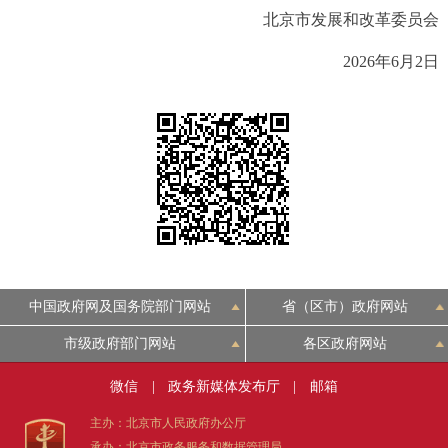
走进北京
北京市发展和改革委员会
北京概况
十六区概览
人文北京
2026年6月2日
绿色北京
图说北京
视频北京
多语种
ENGLISH
한국어
日本語
DEUTSCH
FRANÇAIS
РУССКИЙ ЯЗЫК
中国政府网及国务院部门网站
省（区市）政府网站
ESPAÑOL
العربية
PORTUGUÊS
市级政府部门网站
各区政府网站
微信
|
政务新媒体发布厅
|
邮箱
ITALIANO
主办：北京市人民政府办公厅
承办：北京市政务服务和数据管理局