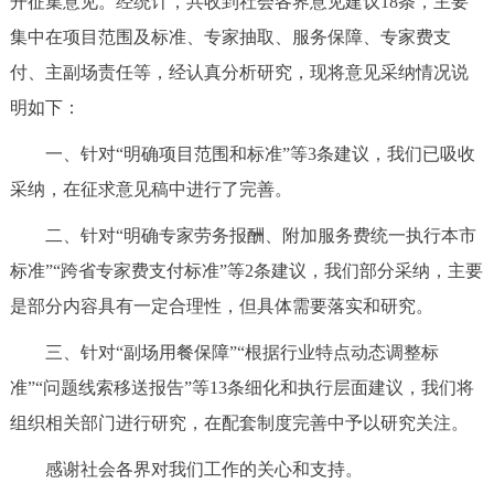
开征集意见。经统计，共收到社会各界意见建议18条，主要
决策公开
专题公开
集中在项目范围及标准、专家抽取、服务保障、专家费支
付、主副场责任等，经认真分析研究，现将意见采纳情况说
政务服务
明如下：
个人服务
法人服务
部门服务
一、针对“明确项目范围和标准”等3条建议，我们已吸收
采纳，在征求意见稿中进行了完善。
便民服务
利企服务
投资项目
二、针对“明确专家劳务报酬、附加服务费统一执行本市
标准”“跨省专家费支付标准”等2条建议，我们部分采纳，主要
中介服务
阳光政务
是部分内容具有一定合理性，但具体需要落实和研究。
政民互动
三、针对“副场用餐保障”“根据行业特点动态调整标
12345网上接诉即办
我要咨询
我要建议
准”“问题线索移送报告”等13条细化和执行层面建议，我们将
组织相关部门进行研究，在配套制度完善中予以研究关注。
参与调查
在线访谈
图说互动
感谢社会各界对我们工作的关心和支持。