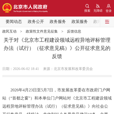
网站地图
搜索
无障碍
登录
要闻动态
要闻动态
政务公开
政务服务
政策服务
政民互动
政民互动
>
政策性文件意见征集
>
反馈信息
党中央精神
国务院信息
中央部委动态
关于对《北京市工程建设领域远程异地评标管理
办法（试行）（征求意见稿）》公开征求意见的
北京要闻
会议信息
部门动态
反馈
各区热点
日期：2026-06-02 18:41
来源：北京市发展和改革委员会
政务公开
2026年4月23日至5月7日，市发展改革委在市政府门户网
市领导
机构职能
政策服务
站（“首都之窗”）和本单位门户网站对《北京市工程建设领域
政策兑现
政策解读
回应关切
远程异地评标管理办法（试行）（征求意见稿）》向社会公