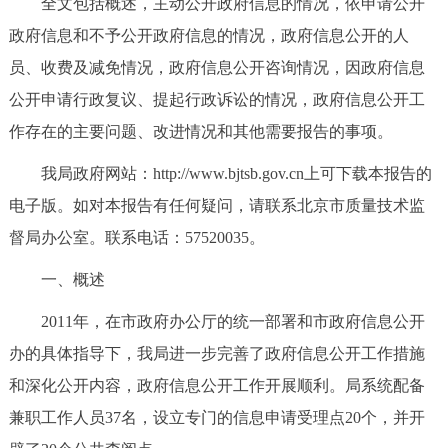
全文包括概述，主动公开政府信息的情况，依申请公开
决策公开
专题公开
政府信息和不予公开政府信息的情况，政府信息公开的人
员、收费及减免情况，政府信息公开咨询情况，因政府信息
政务服务
公开申请行政复议、提起行政诉讼的情况，政府信息公开工
个人服务
法人服务
部门服务
作存在的主要问题、改进情况和其他需要报告的事项。
我局政府网站：http://www.bjtsb.gov.cn上可下载本报告的
便民服务
利企服务
投资项目
电子版。如对本报告有任何疑问，请联系北京市质量技术监
督局办公室。联系电话：57520035。
中介服务
阳光政务
一、概述
政民互动
2011年，在市政府办公厅的统一部署和市政府信息公开
12345网上接诉即办
我要咨询
我要建议
办的具体指导下，我局进一步完善了政府信息公开工作措施
和深化公开内容，政府信息公开工作开展顺利。局系统配备
参与调查
在线访谈
图说互动
兼职工作人员37名，设立专门的信息申请受理点20个，并开