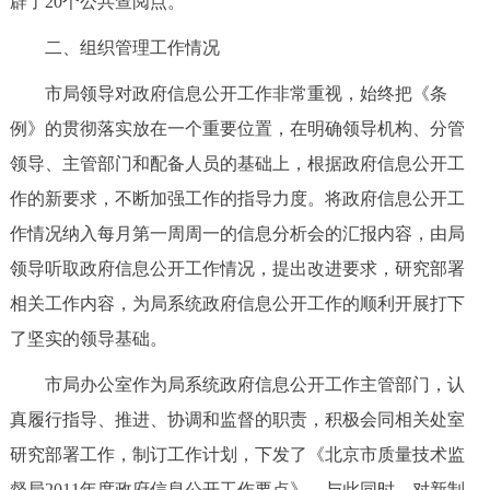
辟了20个公共查阅点。
走进北京
二、组织管理工作情况
北京概况
十六区概览
人文北京
市局领导对政府信息公开工作非常重视，始终把《条
例》的贯彻落实放在一个重要位置，在明确领导机构、分管
绿色北京
图说北京
视频北京
领导、主管部门和配备人员的基础上，根据政府信息公开工
多语种
作的新要求，不断加强工作的指导力度。将政府信息公开工
作情况纳入每月第一周周一的信息分析会的汇报内容，由局
ENGLISH
한국어
日本語
领导听取政府信息公开工作情况，提出改进要求，研究部署
相关工作内容，为局系统政府信息公开工作的顺利开展打下
DEUTSCH
FRANÇAIS
РУССКИЙ ЯЗЫК
了坚实的领导基础。
ESPAÑOL
العربية
PORTUGUÊS
市局办公室作为局系统政府信息公开工作主管部门，认
真履行指导、推进、协调和监督的职责，积极会同相关处室
ITALIANO
研究部署工作，制订工作计划，下发了《北京市质量技术监
督局2011年度政府信息公开工作要点》。与此同时，对新制