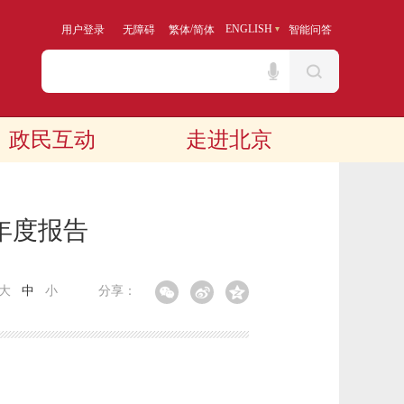
/
ENGLISH
用户登录
无障碍
繁体
简体
智能问答
政民互动
走进北京
年度报告
大
中
小
分享：