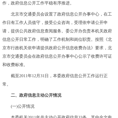
走进北京
作，政府信息公开工作平稳有序推进。
北京市交通委员会设置了政府信息公开办事中心，在工
北京概况
十六区概览
人文北京
作日有工作人员值守，接受公众咨询，受理依申请公开申
请，提供公共政府信息查阅服务。委公开办负责本机关政府
绿色北京
图说北京
视频北京
信息公开日常工作，明确了工作机制和岗位职责。按照《北
多语种
京市行政机关依申请提供政府公开信息收费办法》要求，北
京市交通委员会在政府信息公开办事中心公示了收费许可证
ENGLISH
한국어
日本語
和收费标准。
DEUTSCH
FRANÇAIS
РУССКИЙ ЯЗЫК
截至2011年12月31日，本委政府信息公开工作运行正
常。
ESPAÑOL
العربية
PORTUGUÊS
二、政府信息主动公开情况
ITALIANO
(一)公开情况
本委机关2011年共主动公开政府信息33条，其中全文电