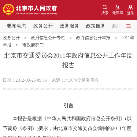
网站地图
搜索
无障碍
登录
要闻动态
要闻动态
政务公开
政务服务
政策服务
政民互动
政务公开
>
政府信息公开专栏
>
政府信息公开年报
>
2011年
党中央精神
国务院信息
中央部委动态
年报
>
市政府部门
北京市交通委员会2011年政府信息公开工作年度
北京要闻
会议信息
部门动态
报告
各区热点
日期：2012-03-25 09:33
来源：北京市交通委员会
政务公开
引言
市领导
机构职能
政策服务
本报告是根据《中华人民共和国政府信息公开条例》(以
政策兑现
政策解读
回应关切
下简称《条例》)要求，由北京市交通委员会编制的2011年度