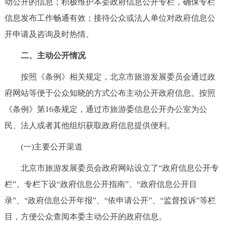
动公开的信息；积极维护本委政府信息公开专栏，确保专栏
决策公开
专题公开
信息发布工作畅通有效；接待公众或法人单位对政府信息公
开申请及咨询及时热情。
政务服务
二、主动公开情况
个人服务
法人服务
部门服务
按照《条例》相关规定，北京市旅游发展委员会通过政
府网站等便于公众知晓的方式公布主动公开政府信息。按照
便民服务
利企服务
投资项目
《条例》第16条规定，通过市旅游委信息公开办公室为公
中介服务
阳光政务
民、法人或者其他组织获取政府信息提供便利。
(一)主要公开渠道
政民互动
北京市旅游发展委员会政府网站设立了“政府信息公开专
12345网上接诉即办
我要咨询
我要建议
栏”。专栏下设“政府信息公开指南”、“政府信息公开目
录”、“政府信息公开年报”、“依申请公开”、“监督投诉”等栏
参与调查
在线访谈
图说互动
目，方便公众查阅本委主动公开的政府信息。