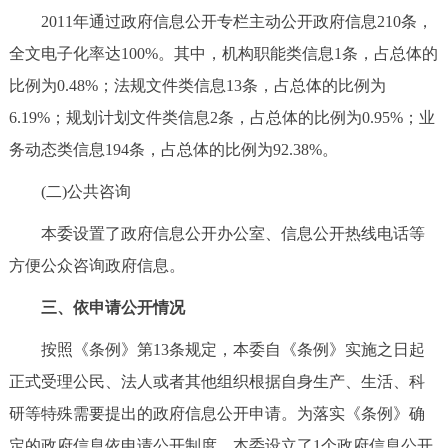
走进北京
2011年通过政府信息公开专栏主动公开政府信息210条，
全文电子化率达100%。其中，机构职能类信息1条，占总体的
北京概况
十六区概览
人文北京
比例为0.48%；法规文件类信息13条，占总体的比例为
6.19%；规划计划文件类信息2条，占总体的比例为0.95%；业
绿色北京
图说北京
视频北京
务动态类信息194条，占总体的比例为92.38%。
多语种
(二)公共咨询
ENGLISH
한국어
日本語
本委设置了政府信息公开办公室、信息公开热线电话等
方便公众咨询政府信息。
DEUTSCH
FRANÇAIS
РУССКИЙ ЯЗЫК
三、依申请公开情况
ESPAÑOL
العربية
PORTUGUÊS
按照《条例》第13条规定，本委自《条例》实施之日起
正式受理公民、法人或者其他组织根据自身生产、生活、科
ITALIANO
研等特殊需要提出的政府信息公开申请。为落实《条例》确
定的政府信息依申请公开制度，本委设立了1个政府信息公开