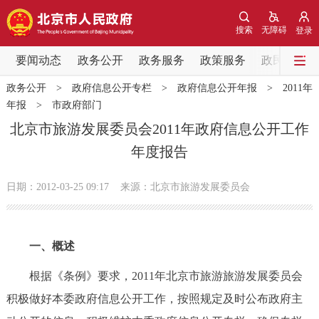
网站地图
搜索
无障碍
登录
要闻动态
要闻动态
政务公开
政务服务
政策服务
政民互动
政务公开
>
政府信息公开专栏
>
政府信息公开年报
>
2011年
党中央精神
国务院信息
中央部委动态
年报
>
市政府部门
北京市旅游发展委员会2011年政府信息公开工作
北京要闻
会议信息
部门动态
年度报告
各区热点
日期：2012-03-25 09:17
来源：北京市旅游发展委员会
政务公开
一、概述
市领导
机构职能
政策服务
根据《条例》要求，2011年北京市旅游旅游发展委员会
政策兑现
政策解读
回应关切
积极做好本委政府信息公开工作，按照规定及时公布政府主