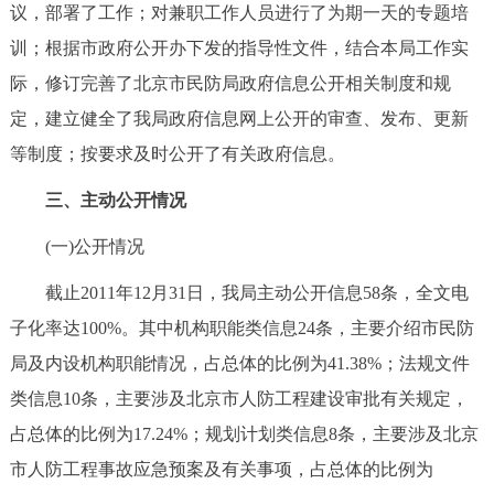
走进北京
议，部署了工作；对兼职工作人员进行了为期一天的专题培
训；根据市政府公开办下发的指导性文件，结合本局工作实
北京概况
十六区概览
人文北京
际，修订完善了北京市民防局政府信息公开相关制度和规
定，建立健全了我局政府信息网上公开的审查、发布、更新
绿色北京
图说北京
视频北京
等制度；按要求及时公开了有关政府信息。
多语种
三、主动公开情况
ENGLISH
한국어
日本語
(一)公开情况
截止2011年12月31日，我局主动公开信息58条，全文电
DEUTSCH
FRANÇAIS
РУССКИЙ ЯЗЫК
子化率达100%。其中机构职能类信息24条，主要介绍市民防
局及内设机构职能情况，占总体的比例为41.38%；法规文件
ESPAÑOL
العربية
PORTUGUÊS
类信息10条，主要涉及北京市人防工程建设审批有关规定，
占总体的比例为17.24%；规划计划类信息8条，主要涉及北京
ITALIANO
市人防工程事故应急预案及有关事项，占总体的比例为