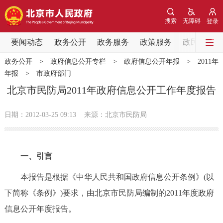
网站地图
搜索
无障碍
登录
要闻动态
要闻动态
政务公开
政务服务
政策服务
政民互动
政务公开
>
政府信息公开专栏
>
政府信息公开年报
>
2011年
党中央精神
国务院信息
中央部委动态
年报
>
市政府部门
北京市民防局2011年政府信息公开工作年度报告
北京要闻
会议信息
部门动态
日期：2012-03-25 09:13
来源：北京市民防局
各区热点
政务公开
一、引言
市领导
机构职能
政策服务
本报告是根据《中华人民共和国政府信息公开条例》(以
下简称《条例》)要求，由北京市民防局编制的2011年度政府
政策兑现
政策解读
回应关切
信息公开年度报告。