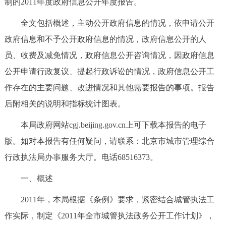
制的2011年度政府信息公开年度报告。
决策公开
专题公开
全文包括概述，主动公开政府信息的情况，依申请公开
政务服务
政府信息和不予公开政府信息的情况，政府信息公开的人
员、收费及减免情况，政府信息公开咨询情况，因政府信息
个人服务
法人服务
部门服务
公开申请行政复议、提起行政诉讼的情况，政府信息公开工
作存在的主要问题、改进情况和其他需要报告的事项。报告
便民服务
利企服务
投资项目
后附相关的说明和指标统计图表。
中介服务
阳光政务
本局政府网站cgj.beijing.gov.cn上可下载本报告的电子
版。如对本报告有任何疑问，请联系：北京市城市管理综合
政民互动
行政执法局办事服务大厅。电话68516373。
12345网上接诉即办
我要咨询
我要建议
一、概述
2011年，本局根据《条例》要求，紧密结合城管执法工
参与调查
在线访谈
图说互动
作实际，制定《2011年全市城管执法政务公开工作计划》，