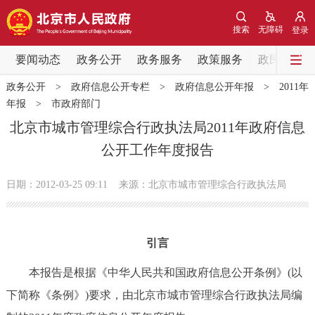
网站地图
搜索
无障碍
登录
要闻动态
要闻动态
政务公开
政务服务
政策服务
政民互动
政务公开
>
政府信息公开专栏
>
政府信息公开年报
>
2011年
党中央精神
国务院信息
中央部委动态
年报
>
市政府部门
北京市城市管理综合行政执法局2011年政府信息
北京要闻
会议信息
部门动态
公开工作年度报告
各区热点
日期：2012-03-25 09:11
来源：北京市城市管理综合行政执法局
政务公开
引言
市领导
机构职能
政策服务
本报告是根据《中华人民共和国政府信息公开条例》(以
政策兑现
政策解读
回应关切
下简称《条例》)要求，由北京市城市管理综合行政执法局编