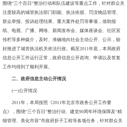
走进北京
围绕“三个百日”整治行动和队伍建设等重点工作，针对群众关
注度较高的城管执法部门职能、执法依据、罚没物品管理、
北京概况
十六区概览
人文北京
群众举报、投诉处理结果、重大案件处罚等事项，借助报
纸、电视、广播、网络、新闻发布会、媒体座谈会、社区宣
绿色北京
图说北京
视频北京
传栏等多种媒介，及时、准确地向社会主动公开、公示，较
多语种
好推进了城管执法机关依法行政。截至2011年底，本局政府
信息公开工作运行正常，政府信息公开咨询、申请以及答复
ENGLISH
한국어
日本語
工作均得到了顺利开展。
二、政府信息主动公开情况
DEUTSCH
FRANÇAIS
РУССКИЙ ЯЗЫК
(一)公开情况
ESPAÑOL
العربية
PORTUGUÊS
2011年，本局按照《2011年北京市政务公开工作要
点》，围绕“三个百日”整治行动、建党90周年环境保障及“精
ITALIANO
细管理、美化市容”市政府折子工程等各项任务，针对群众关