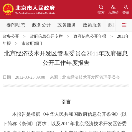
网站地图
搜索
无障碍
登录
要闻动态
要闻动态
政务公开
政务服务
政策服务
政民互动
政务公开
>
政府信息公开专栏
>
政府信息公开年报
>
2011年
党中央精神
国务院信息
中央部委动态
年报
>
市政府部门
北京经济技术开发区管理委员会2011年政府信息
北京要闻
会议信息
部门动态
公开工作年度报告
各区热点
日期：2012-03-25 09:08
来源：北京经济技术开发区管理委员会
政务公开
引言
市领导
机构职能
政策服务
本报告是根据《中华人民共和国政府信息公开条例》(以
政策兑现
政策解读
回应关切
下简称《条例》)要求，以及2011年北京经济技术开发区管委