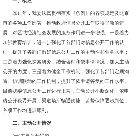
一、概述
走进北京
2011年，我委认真贯彻落实《条例》的各项规定及北京
北京概况
十六区概览
人文北京
市的各项工作部署，推动政府信息公开工作取得了新的进
展，对区域经济社会发展的服务作用进一步增强。一是着力
绿色北京
图说北京
视频北京
加强教育培训，进一步强化了各部门对信息公开工作的认
多语种
识，提升了各部门做好信息公开工作的主动性和业务水平；
二是着力强化探索研究，结合咨询和依申请情况，加大主动
ENGLISH
한국어
日本語
公开的力度；三是着力健全工作机制，强化了各部门定期沟
通、协调联动的工作机制，提升了依申请答复的工作水平。
DEUTSCH
FRANÇAIS
РУССКИЙ ЯЗЫК
目前我委信息公开工作运行正常，主动公开不断深化，依申
请公开稳妥开展，渠道场所畅通便捷，监督保障逐步到位，
ESPAÑOL
العربية
PORTUGUÊS
各项工作均进展顺利。
ITALIANO
二、主动公开情况
(一)主要公开渠道