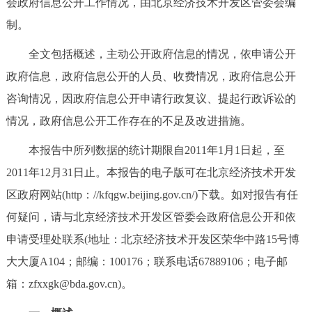
会政府信息公开工作情况，由北京经济技术开发区管委会编
决策公开
专题公开
制。
政务服务
全文包括概述，主动公开政府信息的情况，依申请公开
政府信息，政府信息公开的人员、收费情况，政府信息公开
个人服务
法人服务
部门服务
咨询情况，因政府信息公开申请行政复议、提起行政诉讼的
情况，政府信息公开工作存在的不足及改进措施。
便民服务
利企服务
投资项目
本报告中所列数据的统计期限自2011年1月1日起，至
中介服务
阳光政务
2011年12月31日止。本报告的电子版可在北京经济技术开发
区政府网站(http：//kfqgw.beijing.gov.cn/)下载。如对报告有任
政民互动
何疑问，请与北京经济技术开发区管委会政府信息公开和依
申请受理处联系(地址：北京经济技术开发区荣华中路15号博
12345网上接诉即办
我要咨询
我要建议
大大厦A104；邮编：100176；联系电话67889106；电子邮
箱：zfxxgk@bda.gov.cn)。
参与调查
在线访谈
图说互动