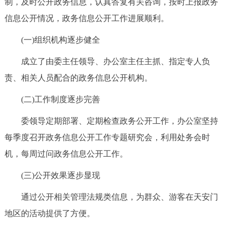
制，及时公开政务信息，认真答复有关咨询，按时上报政务
决策公开
专题公开
信息公开情况，政务信息公开工作进展顺利。
政务服务
(一)组织机构逐步健全
成立了由委主任领导、办公室主任主抓、指定专人负
个人服务
法人服务
部门服务
责、相关人员配合的政务信息公开机构。
便民服务
利企服务
投资项目
(二)工作制度逐步完善
委领导定期部署、定期检查政务公开工作，办公室坚持
中介服务
阳光政务
每季度召开政务信息公开工作专题研究会，利用处务会时
政民互动
机，每周过问政务信息公开工作。
(三)公开效果逐步显现
12345网上接诉即办
我要咨询
我要建议
通过公开相关管理法规类信息，为群众、游客在天安门
参与调查
在线访谈
图说互动
地区的活动提供了方便。