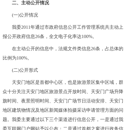
走进北京
二、主动公开情况
(一)公开情况
北京概况
十六区概览
人文北京
我委2011年通过市政府信息公开工作管理系统共主动上
绿色北京
图说北京
视频北京
报公开政府信息26条，全文电子化率达100%。
在主动公开的信息中，法规文件类信息26条，占总体的
多语种
比例为100%。
ENGLISH
한국어
日本語
(二)公开形式
DEUTSCH
FRANÇAIS
РУССКИЙ ЯЗЫК
天安门地区是首都中心区，也是旅游景区集中区域，群
众十分关注天安门地区旅游景点开放时间、天安门广场升降
ESPAÑOL
العربية
PORTUGUÊS
旗时间、夜景照明时间、天安门广场节日活动安排、天安门
地区建筑物情况及地区新闻媒体拍摄采访申请管理方面的问
ITALIANO
题。我委主要通过以下三个渠道进行信息公开，一是通过我
委互联网门户网站予以公布；二是通过首都之窗进行政务信