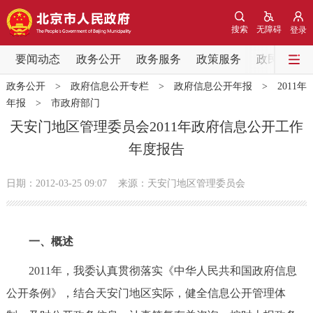
网站地图
搜索
无障碍
登录
要闻动态
要闻动态
政务公开
政务服务
政策服务
政民互动
政务公开
>
政府信息公开专栏
>
政府信息公开年报
>
2011年
党中央精神
国务院信息
中央部委动态
年报
>
市政府部门
天安门地区管理委员会2011年政府信息公开工作
北京要闻
会议信息
部门动态
年度报告
各区热点
日期：2012-03-25 09:07
来源：天安门地区管理委员会
政务公开
一、概述
市领导
机构职能
政策服务
2011年，我委认真贯彻落实《中华人民共和国政府信息
政策兑现
政策解读
回应关切
公开条例》，结合天安门地区实际，健全信息公开管理体