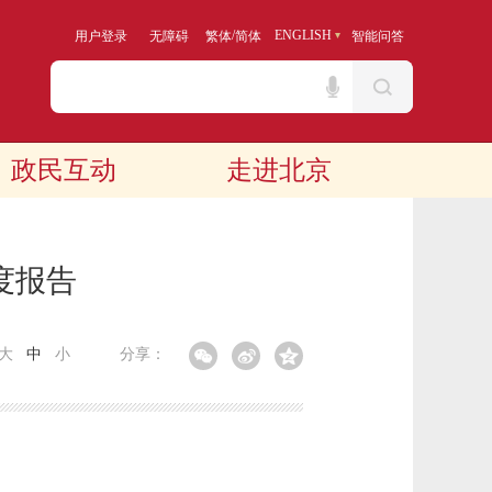
/
ENGLISH
用户登录
无障碍
繁体
简体
智能问答
政民互动
走进北京
度报告
大
中
小
分享：