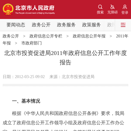
网站地图
搜索
无障碍
登录
要闻动态
要闻动态
政务公开
政务服务
政策服务
政民互动
政务公开
>
政府信息公开专栏
>
政府信息公开年报
>
2011年
党中央精神
国务院信息
中央部委动态
年报
>
市政府部门
北京市投资促进局2011年政府信息公开工作年度
北京要闻
会议信息
部门动态
报告
各区热点
日期：2012-03-25 09:02
来源：北京市投资促进局
政务公开
一、基本情况
市领导
机构职能
政策服务
根据《中华人民共和国政府信息公开条例》要求，我局
政策兑现
政策解读
回应关切
成立了政府信息公开工作领导小组及政府信息公开工作办公