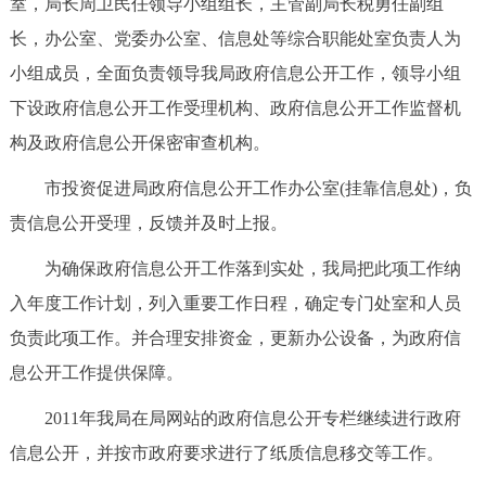
室，局长周卫民任领导小组组长，主管副局长税勇任副组
决策公开
专题公开
长，办公室、党委办公室、信息处等综合职能处室负责人为
小组成员，全面负责领导我局政府信息公开工作，领导小组
政务服务
下设政府信息公开工作受理机构、政府信息公开工作监督机
个人服务
法人服务
部门服务
构及政府信息公开保密审查机构。
市投资促进局政府信息公开工作办公室(挂靠信息处)，负
便民服务
利企服务
投资项目
责信息公开受理，反馈并及时上报。
中介服务
阳光政务
为确保政府信息公开工作落到实处，我局把此项工作纳
入年度工作计划，列入重要工作日程，确定专门处室和人员
政民互动
负责此项工作。并合理安排资金，更新办公设备，为政府信
息公开工作提供保障。
12345网上接诉即办
我要咨询
我要建议
2011年我局在局网站的政府信息公开专栏继续进行政府
参与调查
在线访谈
图说互动
信息公开，并按市政府要求进行了纸质信息移交等工作。