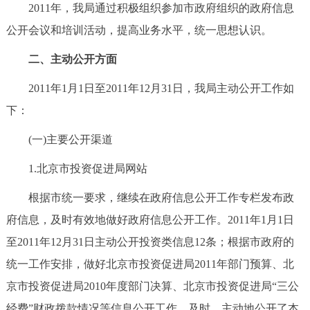
走进北京
2011年，我局通过积极组织参加市政府组织的政府信息
公开会议和培训活动，提高业务水平，统一思想认识。
北京概况
十六区概览
人文北京
二、主动公开方面
绿色北京
图说北京
视频北京
2011年1月1日至2011年12月31日，我局主动公开工作如
下：
多语种
(一)主要公开渠道
ENGLISH
한국어
日本語
1.北京市投资促进局网站
DEUTSCH
FRANÇAIS
РУССКИЙ ЯЗЫК
根据市统一要求，继续在政府信息公开工作专栏发布政
府信息，及时有效地做好政府信息公开工作。2011年1月1日
ESPAÑOL
العربية
PORTUGUÊS
至2011年12月31日主动公开投资类信息12条；根据市政府的
统一工作安排，做好北京市投资促进局2011年部门预算、北
ITALIANO
京市投资促进局2010年度部门决算、北京市投资促进局“三公
经费”财政拨款情况等信息公开工作，及时、主动地公开了本