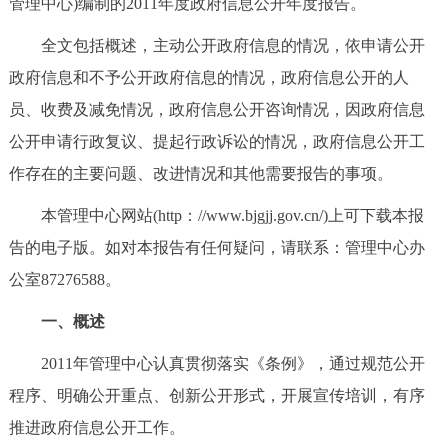
管理中心)编制的2011年度政府信息公开年度报告。
决策公开
专题公开
全文包括概述，主动公开政府信息的情况，依申请公开
政务服务
政府信息和不予公开政府信息的情况，政府信息公开的人
员、收费及减免情况，政府信息公开咨询情况，因政府信息
个人服务
法人服务
部门服务
公开申请行政复议、提起行政诉讼的情况，政府信息公开工
作存在的主要问题、改进情况和其他需要报告的事项。
便民服务
利企服务
投资项目
本管理中心网站(http：//www.bjgjj.gov.cn/)上可下载本报
中介服务
阳光政务
告的电子版。如对本报告有任何疑问，请联系：管理中心办
公室87276588。
政民互动
一、概述
12345网上接诉即办
我要咨询
我要建议
2011年管理中心认真贯彻落实《条例》，通过规范公开
程序、明确公开重点、创新公开形式，开展宣传培训，有序
参与调查
在线访谈
图说互动
推进政府信息公开工作。