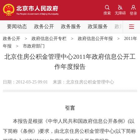
网站地图
搜索
无障碍
登录
要闻动态
要闻动态
政务公开
政务服务
政策服务
政民互动
政务公开
>
政府信息公开专栏
>
政府信息公开年报
>
2011年
党中央精神
国务院信息
中央部委动态
年报
>
市政府部门
北京住房公积金管理中心2011年政府信息公开工
北京要闻
会议信息
部门动态
作年度报告
各区热点
日期：2012-03-25 09:01
来源：北京住房公积金管理中心
政务公开
引言
市领导
机构职能
政策服务
本报告是根据《中华人民共和国政府信息公开条例》(以
政策兑现
政策解读
回应关切
下简称《条例》)要求，由北京住房公积金管理中心(以下简称