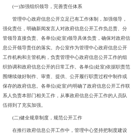
走进北京
(一)加强组织领导，完善责任体系
北京概况
十六区概览
人文北京
管理中心政府信息公开立足已有工作体制，加强领导，
强化责任，明确新闻发言人对政府信息公开工作负总责、分
绿色北京
图说北京
视频北京
管领导直接负责、各单位(处室)领导具体负责，确保对政府信
息公开领导责任的落实。办公室作为管理中心政府信息公开
多语种
工作机构和主管机构，负责管理中心政府信息公开工作的组
ENGLISH
한국어
日本語
织协调和政府信息公开的日常工作。各单位(处室)依据职责范
围继续做好制作、审查、提供、公开履行职责过程中制作或
DEUTSCH
FRANÇAIS
РУССКИЙ ЯЗЫК
保存的政府信息。各单位(处室)均明确了政府信息公开工作联
系人负责本部门相关工作，从事政府信息公开工作的人员队
ESPAÑOL
العربية
PORTUGUÊS
伍得到了充实加强。
(二)健全规章制度，规范公开工作
ITALIANO
在推行政府信息公开工作中，管理中心坚持把制度建设