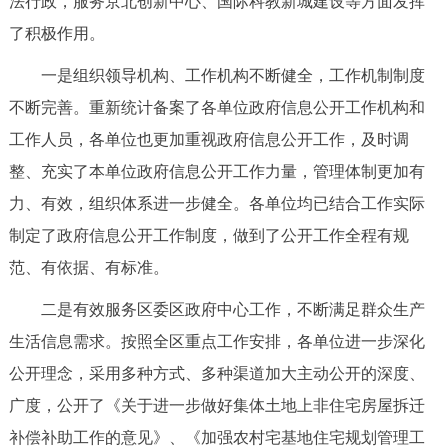
法行政，服务京北创新中心、国际科教新城建设等方面发挥
走进北京
了积极作用。
北京概况
十六区概览
人文北京
一是组织领导机构、工作机构不断健全，工作机制制度
不断完善。重新统计备案了各单位政府信息公开工作机构和
绿色北京
图说北京
视频北京
工作人员，各单位也更加重视政府信息公开工作，及时调
多语种
整、充实了本单位政府信息公开工作力量，管理体制更加有
力、有效，组织体系进一步健全。各单位均已结合工作实际
ENGLISH
한국어
日本語
制定了政府信息公开工作制度，做到了公开工作全程有规
范、有依据、有标准。
DEUTSCH
FRANÇAIS
РУССКИЙ ЯЗЫК
二是有效服务区委区政府中心工作，不断满足群众生产
ESPAÑOL
العربية
PORTUGUÊS
生活信息需求。按照全区重点工作安排，各单位进一步深化
公开理念，采用多种方式、多种渠道加大主动公开的深度、
ITALIANO
广度，公开了《关于进一步做好集体土地上非住宅房屋拆迁
补偿补助工作的意见》、《加强农村宅基地住宅规划管理工