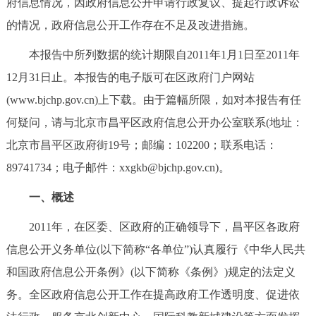
府信息情况，因政府信息公开申请行政复议、提起行政诉讼
决策公开
专题公开
的情况，政府信息公开工作存在不足及改进措施。
政务服务
本报告中所列数据的统计期限自2011年1月1日至2011年
12月31日止。本报告的电子版可在区政府门户网站
个人服务
法人服务
部门服务
(www.bjchp.gov.cn)上下载。由于篇幅所限，如对本报告有任
何疑问，请与北京市昌平区政府信息公开办公室联系(地址：
便民服务
利企服务
投资项目
北京市昌平区政府街19号；邮编：102200；联系电话：
89741734；电子邮件：xxgkb@bjchp.gov.cn)。
中介服务
阳光政务
一、概述
政民互动
2011年，在区委、区政府的正确领导下，昌平区各政府
12345网上接诉即办
我要咨询
我要建议
信息公开义务单位(以下简称“各单位”)认真履行《中华人民共
和国政府信息公开条例》(以下简称《条例》)规定的法定义
参与调查
在线访谈
图说互动
务。全区政府信息公开工作在提高政府工作透明度、促进依