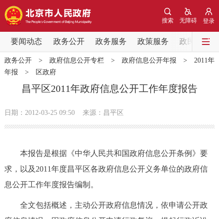
网站地图
搜索
无障碍
登录
要闻动态
要闻动态
政务公开
政务服务
政策服务
政民互动
政务公开
>
政府信息公开专栏
>
政府信息公开年报
>
2011年
党中央精神
国务院信息
中央部委动态
年报
>
区政府
昌平区2011年政府信息公开工作年度报告
北京要闻
会议信息
部门动态
日期：2012-03-25 09:50
来源：昌平区
各区热点
政务公开
本报告是根据《中华人民共和国政府信息公开条例》要
求，以及2011年度昌平区各政府信息公开义务单位的政府信
市领导
机构职能
政策服务
息公开工作年度报告编制。
政策兑现
政策解读
回应关切
全文包括概述，主动公开政府信息情况，依申请公开政