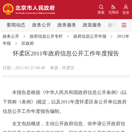
网站地图
搜索
无障碍
登录
要闻动态
要闻动态
政务公开
政务服务
政策服务
政民互动
政务公开
>
政府信息公开专栏
>
政府信息公开年报
>
2011年
党中央精神
国务院信息
中央部委动态
年报
>
区政府
怀柔区2011年政府信息公开工作年度报告
北京要闻
会议信息
部门动态
日期：2012-03-25 09:48
来源：怀柔区
各区热点
政务公开
本报告是根据《中华人民共和国政府信息公开条例》(以
下简称《条例》)规定，以及2011年度怀柔区各公开单位政府
市领导
机构职能
政策服务
信息公开工作年度报告编制。
政策兑现
政策解读
回应关切
全文包括概述，主动公开政府信息、依申请公开政府信