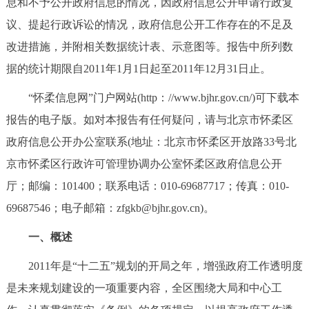
息和不予公开政府信息的情况，因政府信息公开申请行政复
决策公开
专题公开
议、提起行政诉讼的情况，政府信息公开工作存在的不足及
改进措施，并附相关数据统计表、示意图等。报告中所列数
政务服务
据的统计期限自2011年1月1日起至2011年12月31日止。
个人服务
法人服务
部门服务
“怀柔信息网”门户网站(http：//www.bjhr.gov.cn/)可下载本
报告的电子版。如对本报告有任何疑问，请与北京市怀柔区
便民服务
利企服务
投资项目
政府信息公开办公室联系(地址：北京市怀柔区开放路33号北
京市怀柔区行政许可管理协调办公室怀柔区政府信息公开
中介服务
阳光政务
厅；邮编：101400；联系电话：010-69687717；传真：010-
政民互动
69687546；电子邮箱：zfgkb@bjhr.gov.cn)。
一、概述
12345网上接诉即办
我要咨询
我要建议
2011年是“十二五”规划的开局之年，增强政府工作透明度
参与调查
在线访谈
图说互动
是未来规划建设的一项重要内容，全区围绕大局和中心工