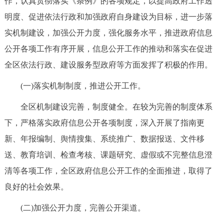
作，认真贯彻落实《条例》的各项规定，以提高政府工作透
走进北京
明度、促进依法行政和加强政府自身建设为目标，进一步落
北京概况
十六区概览
人文北京
实机制建设，加强公开力度，强化服务水平，推进政府信息
公开各项工作有序开展，信息公开工作的推动和落实在促进
绿色北京
图说北京
视频北京
全区依法行政、建设服务型政府等方面发挥了积极的作用。
多语种
(一)落实机制制度，推进公开工作。
全区机制建设完善，制度健全。在较为完善的制度体系
ENGLISH
한국어
日本語
下，严格落实政府信息公开各项制度，深入开展了指南更
新、年报编制、舆情搜集、系统推广、数据报送、文件移
DEUTSCH
FRANÇAIS
РУССКИЙ ЯЗЫК
送、教育培训、检查考核、课题研究、虚假或不完整信息澄
ESPAÑOL
العربية
PORTUGUÊS
清等各项工作，全区政府信息公开工作的全面推进，取得了
良好的社会效果。
ITALIANO
(二)加强公开力度，完善公开渠道。