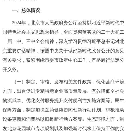
决策公开
专题公开
一、总体情况
政务服务
2024年，北京市人民政府办公厅坚持以习近平新时代中
国特色社会主义思想为指导，全面贯彻落实党的二十大和二
个人服务
法人服务
部门服务
十届二中、三中全会精神，深入学习贯彻习近平总书记对北
京重要讲话精神，按照中央关于做好新时代政务公开的意见
便民服务
利企服务
投资项目
有关要求，紧紧围绕市委市政府中心工作，严格履行法定公
开义务。
中介服务
阳光政务
（一）制定、审核、发布相关文件政策。优化营商环境
政民互动
方面，出台促进专精特新企业高质量发展、有效降低全社会
物流成本、优化支付服务提升支付便利性实施方案等。民生
12345网上接诉即办
我要咨询
我要建议
保障方面，制定加快医药健康协同创新行动计划、积极推动
设备更新和消费品以旧换新行动方案等。生态环境方面，制
参与调查
在线访谈
图说互动
发北京花园城市专项规划以及加强新时代水土保持工作的实