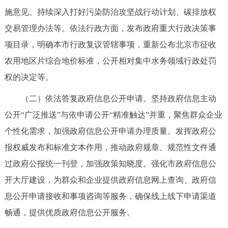
走进北京
施意见、持续深入打好污染防治攻坚战行动计划、碳排放权
交易管理办法等。依法行政方面，发布政府重大行政决策事
北京概况
十六区概览
人文北京
项目录，明确本市行政复议管辖事项，重新公布北京市征收
农用地区片综合地价标准，公开相对集中水务领域行政处罚
绿色北京
图说北京
视频北京
权的决定等。
多语种
（二）依法答复政府信息公开申请。坚持政府信息主动
ENGLISH
한국어
日本語
公开“广泛推送”与依申请公开“精准触达”并重，聚焦群众企业
个性化需求，加强政府信息公开申请办理质量。发挥政府公
DEUTSCH
FRANÇAIS
РУССКИЙ ЯЗЫК
报权威发布和标准文本作用，推动政府规章、规范性文件通
过政府公报统一刊登，加强政策知晓度。强化市政府信息公
ESPAÑOL
العربية
PORTUGUÊS
开大厅建设，为群众和企业提供政府信息网上查询、政府信
息公开申请接收和事项咨询等服务，确保线上线下申请渠道
ITALIANO
畅通，提供优质政府信息公开服务。