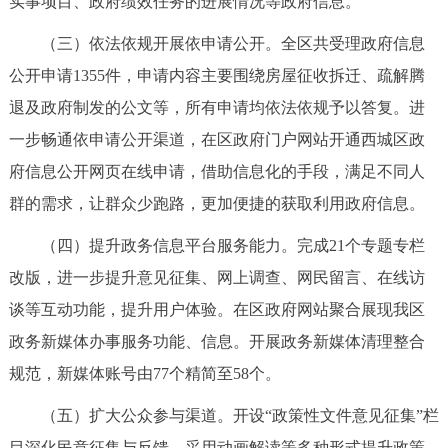
实事项目、政府绩效任务的进展情况等政府信息。
走进北京
（三）依法依规开展依申请公开。全区共受理政府信息
北京概况
十六区概览
人文北京
公开申请1355件，申请内容主要围绕房屋征收拆迁、疏解腾
退及政府制发的公文等，所有申请均依法依规予以答复。进
绿色北京
图说北京
视频北京
一步畅通依申请公开渠道，在区政府门户网站开通西城区政
多语种
府信息公开网页在线申请，借助信息化的手段，满足不同人
群的需求，让群众少跑路，更加便捷的获取利用政府信息。
ENGLISH
한국어
日本語
（四）提升政务信息平台服务能力。完成21个专题专栏
改版，进一步提升意见征集、网上调查、网民留言、在线访
DEUTSCH
FRANÇAIS
РУССКИЙ ЯЗЫК
谈等互动功能，提升用户体验。在区政府网站聚合展现我区
ESPAÑOL
العربية
PORTUGUÊS
政务新媒体办事服务功能、信息。开展政务新媒体清理整合
规范，新媒体账号由77个精简至58个。
ITALIANO
（五）扩大公众参与渠道。开设“政策性文件意见征集”栏
目深化民意征集与反馈，采用动画解读等多种形式提升政策