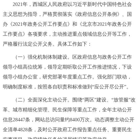
2021年，西城区人民政府以习近平新时代中国特色社会
决策公开
专题公开
主义思想为指导，严格贯彻落实《政府信息公开条例》、国
政务服务
办《2021年政务公开工作要点》和《北京市2021年政务公开
工作要点》各项要求，主动推进重点领域信息公开等工作，
个人服务
法人服务
部门服务
严格履行法定公开义务。具体工作如下：
（一）强化机制体制建设。区政府信息与政务公开工作
便民服务
利企服务
投资项目
领导小组高位统筹，领导定期听取公开工作推进情况，下设
中介服务
阳光政务
领导小组办公室，研究部署年度重点工作。强化部门联动，
明确制度标准，按照各自职责和标准做到“应公开尽公开”。
政民互动
（二）全面深化主动公开。围绕“两区”建设、“放管服”改
12345网上接诉即办
我要咨询
我要建议
革、城市精细化管理、民生保障等重点工作，全年主动公开
信息28447条，网站总访问量约8400万次。动态调整主动公开
参与调查
在线访谈
图说互动
全清单4828条，及时公开政府工作报告重点任务、重要民生