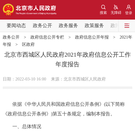
网站地图
搜索
无障碍
登录
要闻动态
要闻动态
政务公开
政务服务
政策服务
政民互动
政务公开
>
政府信息公开专栏
>
政府信息公开年报
>
2021年
党中央精神
国务院信息
中央部委动态
年报
>
区政府
北京市西城区人民政府2021年政府信息公开工作
北京要闻
会议信息
部门动态
年度报告
各区热点
日期：2022-03-10 16:00
来源：北京市西城区人民政府
政务公开
依据《中华人民共和国政府信息公开条例》(以下简称
市领导
机构职能
政策服务
《政府信息公开条例》)第五十条规定，编制本报告。
政策兑现
政策解读
回应关切
一、总体情况