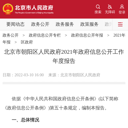
网站地图
搜索
无障碍
登录
要闻动态
要闻动态
政务公开
政务服务
政策服务
政民互动
政务公开
>
政府信息公开专栏
>
政府信息公开年报
>
2021年
党中央精神
国务院信息
中央部委动态
年报
>
区政府
北京市朝阳区人民政府2021年政府信息公开工作
北京要闻
会议信息
部门动态
年度报告
各区热点
日期：2022-03-10 16:00
来源：北京市朝阳区人民政府
政务公开
依据《中华人民共和国政府信息公开条例》(以下简称
市领导
机构职能
政策服务
《政府信息公开条例》)第五十条规定，编制本报告。
政策兑现
政策解读
回应关切
一、总体情况