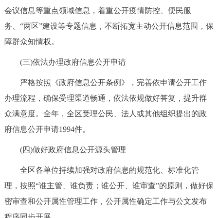
走进北京
会议信息等重点领域信息，着重公开疫情防控、便民服
务、“两区”建设等专题信息，不断拓宽主动公开信息范围，保
北京概况
十六区概览
人文北京
障群众知情权。
绿色北京
图说北京
视频北京
(三)依法办理政府信息公开申请
严格按照《政府信息公开条例》，完善依申请公开工作
多语种
办理流程，确保受理渠道畅通，依法依规做好答复，提升群
ENGLISH
한국어
日本語
众满意度。全年，全区受理公民、法人或其他组织提出的政
府信息公开申请1994件。
DEUTSCH
FRANÇAIS
РУССКИЙ ЯЗЫК
(四)做好政府信息公开源头管理
ESPAÑOL
العربية
PORTUGUÊS
全区各单位持续加强对政府信息的规范化、标准化管
理，按照“谁主管、谁负责；谁公开、谁审查”的原则，做好保
ITALIANO
密审查和公开属性管理工作，公开属性确定工作与公文发布
程序同步开展。