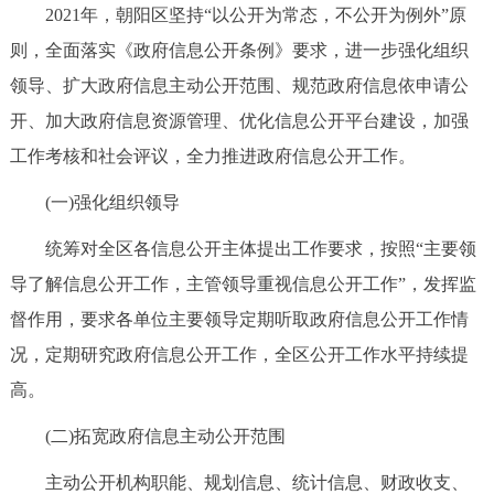
2021年，朝阳区坚持“以公开为常态，不公开为例外”原
决策公开
专题公开
则，全面落实《政府信息公开条例》要求，进一步强化组织
政务服务
领导、扩大政府信息主动公开范围、规范政府信息依申请公
开、加大政府信息资源管理、优化信息公开平台建设，加强
个人服务
法人服务
部门服务
工作考核和社会评议，全力推进政府信息公开工作。
(一)强化组织领导
便民服务
利企服务
投资项目
统筹对全区各信息公开主体提出工作要求，按照“主要领
中介服务
阳光政务
导了解信息公开工作，主管领导重视信息公开工作”，发挥监
督作用，要求各单位主要领导定期听取政府信息公开工作情
政民互动
况，定期研究政府信息公开工作，全区公开工作水平持续提
12345网上接诉即办
我要咨询
我要建议
高。
(二)拓宽政府信息主动公开范围
参与调查
在线访谈
图说互动
主动公开机构职能、规划信息、统计信息、财政收支、