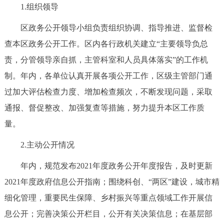
1.组织领导
决策公开
专题公开
区政务公开领导小组负责组织协调、指导推进、监督检
政务服务
查本区政务公开工作。区内各行政机关建立“主要领导负总
责，分管领导亲自抓，主管科室和人员具体落实”的工作机
个人服务
法人服务
部门服务
制。年内，各单位认真开展各项公开工作，区级主管部门通
过加大评估检查力度、增加检查频次，不断发现问题，采取
便民服务
利企服务
投资项目
通报、督促整改、加强复查等措施，努力提升本区工作质
中介服务
阳光政务
量。
2.主动公开情况
政民互动
年内，规范发布2021年度政务公开年度报告，及时更新
12345网上接诉即办
我要咨询
我要建议
2021年度政府信息公开指南；围绕科创、“两区”建设，城市精
细化管理，重要民生保障、乡村振兴等重点领域工作开展信
参与调查
在线访谈
图说互动
息公开；完善决策公开栏目，公开有关决策信息；在基层部