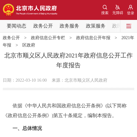
网站地图
搜索
无障碍
登录
要闻动态
要闻动态
政务公开
政务服务
政策服务
政民互动
政务公开
>
政府信息公开专栏
>
政府信息公开年报
>
2021年
党中央精神
国务院信息
中央部委动态
年报
>
区政府
北京市顺义区人民政府2021年政府信息公开工作
北京要闻
会议信息
部门动态
年度报告
各区热点
日期：2022-03-10 16:00
来源：北京市顺义区人民政府
政务公开
依据《中华人民共和国政府信息公开条例》(以下简称
市领导
机构职能
政策服务
《政府信息公开条例》)第五十条规定，编制本报告。
政策兑现
政策解读
回应关切
一、总体情况