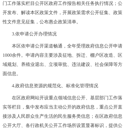
走进北京
门工作落实栏目公开区政府工作报告相关任务执行情况；公
开发布、解读本区政策文件，开展政策需求公开征集、政策
北京概况
十六区概览
人文北京
性文件意见征集，公布惠企政策清单。
3.依申请公开办理情况
绿色北京
图说北京
视频北京
本区依申请公开渠道畅通，全年受理政府信息公开申请
多语种
1000余件。申请内容主要涉及征地、拆迁、棚户区改造、区
ENGLISH
한국어
日本語
域规划、养殖业退出、立项审批、违法建设、社会保障等方
面信息。
DEUTSCH
FRANÇAIS
РУССКИЙ ЯЗЫК
4.政府信息资源的规范化、标准化管理情况
在区政府网站开设重点领域信息公开、基层部门工作落
ESPAÑOL
العربية
PORTUGUÊS
实等栏目，集中发布应当主动公开的政府信息，重点公开直
ITALIANO
接涉及人民群众生产生活的民生服务类信息；在区政府信息
公开大厅、各行政机关公开工作场所设置显著标识，提供公