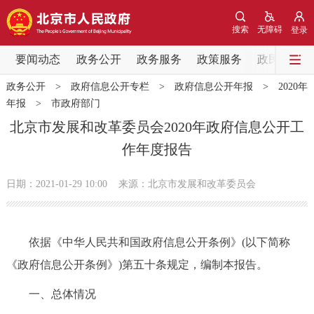
网站地图
搜索
无障碍
登录
要闻动态
要闻动态
政务公开
政务服务
政策服务
政民互动
政务公开
>
政府信息公开专栏
>
政府信息公开年报
>
2020年
党中央精神
国务院信息
中央部委动态
年报
>
市政府部门
北京市发展和改革委员会2020年政府信息公开工
北京要闻
会议信息
部门动态
作年度报告
各区热点
日期：2021-01-29 10:00
来源：北京市发展和改革委员会
政务公开
依据《中华人民共和国政府信息公开条例》(以下简称
市领导
机构职能
政策服务
《政府信息公开条例》)第五十条规定，编制本报告。
政策兑现
政策解读
回应关切
一、总体情况