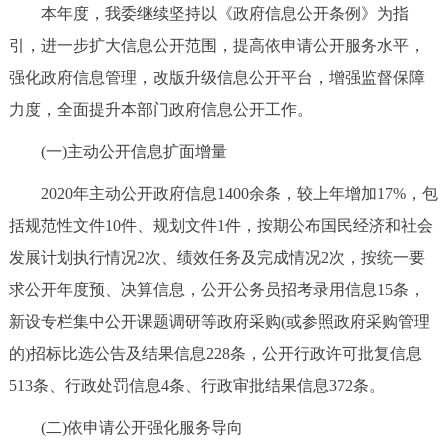
本年度，我委继续坚持以《政府信息公开条例》为指
决策公开
专题公开
引，进一步扩大信息公开范围，提高依申请公开服务水平，
政务服务
强化政府信息管理，改版升级信息公开平台，增强监督保障
力度，全面提升本部门政府信息公开工作。
个人服务
法人服务
部门服务
(一)主动公开信息扩面增量
便民服务
利企服务
投资项目
2020年主动公开政府信息1400余条，较上年增加17%，包
括规范性文件10件、规划文件1件，按期公布国民经济和社会
中介服务
阳光政务
发展计划执行情况2次、绩效任务及完成情况2次，按统一要
求公开年度预、决算信息，公开公务员招考录用信息15条，
政民互动
新设专栏集中公开课题调研等政府采购(或参照政府采购管理
12345网上接诉即办
我要咨询
我要建议
的)招标比选公告及结果信息228条，公开行政许可批复信息
513条、行政处罚信息4条、行政审批结果信息372条。
参与调查
在线访谈
图说互动
(二)依申请公开强化服务导向