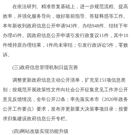
走进北京
在依法研判、精准答复基础上，进一步规范流程、提高
效率，并强化服务导向，做好靠前指导、答疑释惑等工作。
北京概况
十六区概览
人文北京
本年新收到政府信息公开申请943件、办结948件、结转下年
办理45件。因政府信息公开申请引发行政复议11件，其中10
绿色北京
图说北京
视频北京
件维持原办理结果，1件尚未审结；引发行政诉讼5件，零败
多语种
诉。
ENGLISH
한국어
日本語
(三)政府信息管理机制日益完善
调整更新政府信息主动公开清单，扩充至151项信息类
DEUTSCH
FRANÇAIS
РУССКИЙ ЯЗЫК
别；按规范开展政策性文件向社会公开征集意见工作并公开
意见反馈情况，全年公开22条；率先落实本市《2020年政务
ESPAÑOL
العربية
PORTUGUÊS
公开工作要点》要求，发布并更新重大决策事项目录；按要
求归集建设政府信息公开专栏。
ITALIANO
(四)网站改版实现功能升级