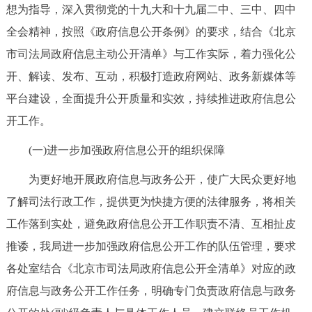
想为指导，深入贯彻党的十九大和十九届二中、三中、四中
决策公开
专题公开
全会精神，按照《政府信息公开条例》的要求，结合《北京
政务服务
市司法局政府信息主动公开清单》与工作实际，着力强化公
开、解读、发布、互动，积极打造政府网站、政务新媒体等
个人服务
法人服务
部门服务
平台建设，全面提升公开质量和实效，持续推进政府信息公
开工作。
便民服务
利企服务
投资项目
(一)进一步加强政府信息公开的组织保障
中介服务
阳光政务
为更好地开展政府信息与政务公开，使广大民众更好地
了解司法行政工作，提供更为快捷方便的法律服务，将相关
政民互动
工作落到实处，避免政府信息公开工作职责不清、互相扯皮
12345网上接诉即办
我要咨询
我要建议
推诿，我局进一步加强政府信息公开工作的队伍管理，要求
各处室结合《北京市司法局政府信息公开全清单》对应的政
参与调查
在线访谈
图说互动
府信息与政务公开工作任务，明确专门负责政府信息与政务