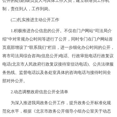
公开的处(副)级负责人与具体工作人员，建立联络员工作机
走进北京
制，责任到人，工作到岗。
北京概况
十六区概览
人文北京
(二)扎实推进主动公开工作
1.积极推进办公信息的公开。不仅在门户网站“司法局介
绿色北京
图说北京
视频北京
绍”中对常规办公时间等进行了公开，同时专门在门户网站首
多语种
页底部增设了“联系我们”栏目，进一步细化办公时间的公开，
将市司法局综合咨询(信息公开)电话、行政审批电话行政复议
ENGLISH
한국어
日本語
电话(北京市人民政府行政复议接待室信访电话)、公共法律服
务热线、监督电话以及各处室具体的咨询电话与接待时间全
DEUTSCH
FRANÇAIS
РУССКИЙ ЯЗЫК
部对外公开。
ESPAÑOL
العربية
PORTUGUÊS
2.动态调整政府信息公开全清单
为深入推进我局政务公开工作，提升政务公开标准化规
ITALIANO
范化水平，根据《北京市政务公开领导小组办公室关于动态