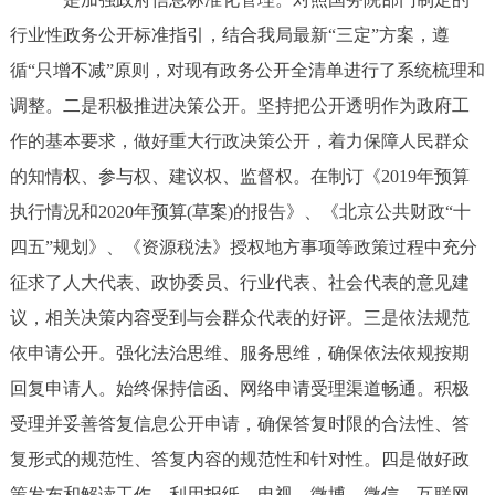
走进北京
行业性政务公开标准指引，结合我局最新“三定”方案，遵
北京概况
十六区概览
人文北京
循“只增不减”原则，对现有政务公开全清单进行了系统梳理和
调整。二是积极推进决策公开。坚持把公开透明作为政府工
绿色北京
图说北京
视频北京
作的基本要求，做好重大行政决策公开，着力保障人民群众
的知情权、参与权、建议权、监督权。在制订《2019年预算
多语种
执行情况和2020年预算(草案)的报告》、《北京公共财政“十
ENGLISH
한국어
日本語
四五”规划》、《资源税法》授权地方事项等政策过程中充分
征求了人大代表、政协委员、行业代表、社会代表的意见建
DEUTSCH
FRANÇAIS
РУССКИЙ ЯЗЫК
议，相关决策内容受到与会群众代表的好评。三是依法规范
依申请公开。强化法治思维、服务思维，确保依法依规按期
ESPAÑOL
العربية
PORTUGUÊS
回复申请人。始终保持信函、网络申请受理渠道畅通。积极
受理并妥善答复信息公开申请，确保答复时限的合法性、答
ITALIANO
复形式的规范性、答复内容的规范性和针对性。四是做好政
策发布和解读工作。利用报纸、电视、微博、微信、互联网