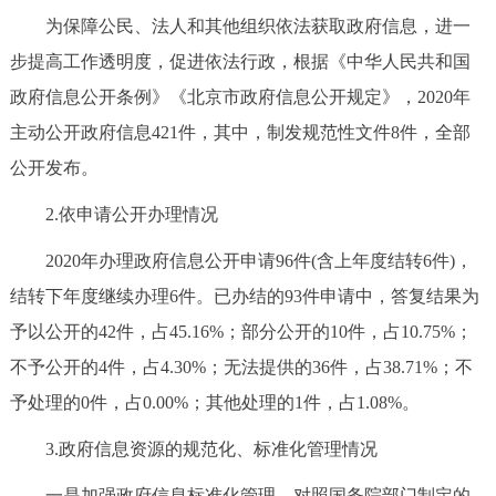
为保障公民、法人和其他组织依法获取政府信息，进一
决策公开
专题公开
步提高工作透明度，促进依法行政，根据《中华人民共和国
政务服务
政府信息公开条例》《北京市政府信息公开规定》，2020年
主动公开政府信息421件，其中，制发规范性文件8件，全部
个人服务
法人服务
部门服务
公开发布。
便民服务
利企服务
投资项目
2.依申请公开办理情况
2020年办理政府信息公开申请96件(含上年度结转6件)，
中介服务
阳光政务
结转下年度继续办理6件。已办结的93件申请中，答复结果为
政民互动
予以公开的42件，占45.16%；部分公开的10件，占10.75%；
不予公开的4件，占4.30%；无法提供的36件，占38.71%；不
12345网上接诉即办
我要咨询
我要建议
予处理的0件，占0.00%；其他处理的1件，占1.08%。
3.政府信息资源的规范化、标准化管理情况
参与调查
在线访谈
图说互动
一是加强政府信息标准化管理。对照国务院部门制定的