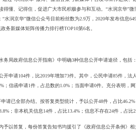
得懂、记得住，促进广大市民积极参与和互动。“水润京华”微博公
万；“水润京华”微信公众号目前粉丝数为2.9万，2020年发布信息6
统政务新媒体矩阵传播力排行榜TOP10第6名。
务局政府信息公开指南》中明确3种信息公开申请途径，包括：
申请104件，比2019年增加73件。其中，公民申请85件，法
.0%；信函申请1件，占总数的1.0%；当面申请0件。充分表明
申请已全部办结。按答复类型统计，予以公开48件，占比46.2%
.8%；非本机关信息14件，占比13.4%；信息不存在24件，占比23
予以答复，每份答复告知书均援引了《政府信息公开条例》相