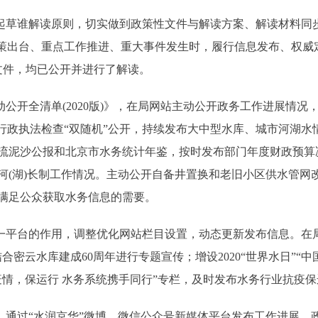
草谁解读原则，切实做到政策性文件与解读方案、解读材料同
政策出台、重点工作推进、重大事件发生时，履行信息发布、权威
性文件，均已公开并进行了解读。
公开全清单(2020版)》，在局网站主动公开政务工作进展情况
行政执法检查“双随机”公开，持续发布大中型水库、城市河湖水情
流泥沙公报和北京市水务统计年鉴，按时发布部门年度财政预算
河(湖)长制工作情况。主动公开自备井置换和老旧小区供水管网
满足公众获取水务信息的需要。
平台的作用，调整优化网站栏目设置，动态更新发布信息。在局
密云水库建成60周年进行专题宣传；增设2020“世界水日”“中
疫情，保运行 水务系统携手同行”专栏，及时发布水务行业抗疫
通过“水润京华”微博、微信公众号新媒体平台发布工作进展、