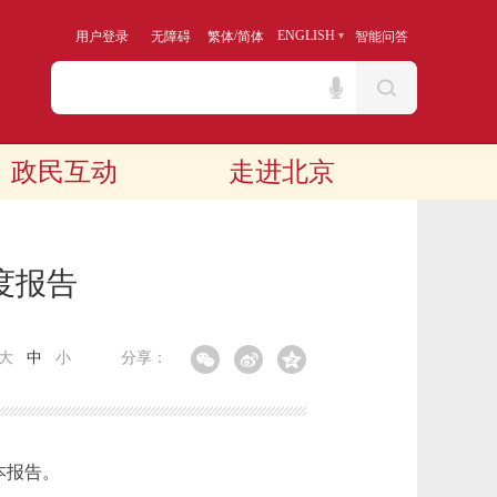
/
ENGLISH
用户登录
无障碍
繁体
简体
智能问答
政民互动
走进北京
度报告
大
中
小
分享：
本报告。