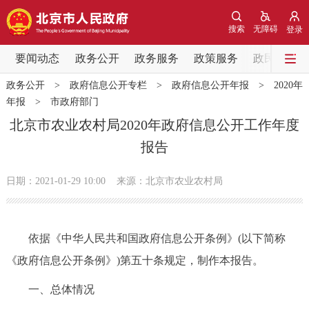
网站地图
搜索
无障碍
登录
要闻动态
要闻动态
政务公开
政务服务
政策服务
政民互动
政务公开
>
政府信息公开专栏
>
政府信息公开年报
>
2020年
党中央精神
国务院信息
中央部委动态
年报
>
市政府部门
北京市农业农村局2020年政府信息公开工作年度
北京要闻
会议信息
部门动态
报告
各区热点
日期：2021-01-29 10:00
来源：北京市农业农村局
政务公开
依据《中华人民共和国政府信息公开条例》(以下简称
市领导
机构职能
政策服务
《政府信息公开条例》)第五十条规定，制作本报告。
政策兑现
政策解读
回应关切
一、总体情况