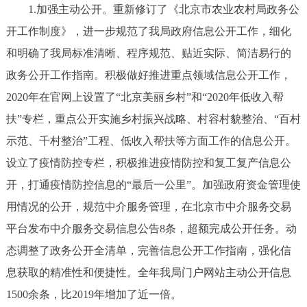
1.加强主动公开。重新修订了《北京市农业农村局政务公
决策公开
专题公开
开工作制度》，进一步规范了我局政府信息公开工作，细化
政务服务
和明确了我局标准清晰、程序规范、贴近实际、简洁易行的
政务公开工作指南。积极做好推进重点领域信息公开工作，
个人服务
法人服务
部门服务
2020年在官网上设置了“北京美丽乡村”和“2020年低收入帮
扶”专栏，重点公开实施乡村振兴战略、村容村貌整治、“百村
便民服务
利企服务
投资项目
示范、千村整治”工程、低收入帮扶等方面工作的信息公开。
设立了疫情防控专栏，积极推进疫情防控和复工复产信息公
中介服务
阳光政务
开，打通疫情防控信息的“最后一公里”。加强政府资金管理使
政民互动
用情况的公开，规范中介服务管理，在北京市中介服务交易
平台发布中介服务交易信息公告8条，超额完成公开任务。动
12345网上接诉即办
我要咨询
我要建议
态调整了政务公开全清单，完善信息公开工作指南，强化信
息获取的精准性和便捷性。全年我局门户网站主动公开信息
参与调查
在线访谈
图说互动
1500余条，比2019年增加了近一倍。