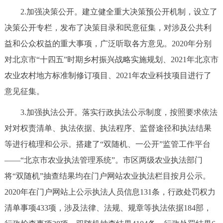
走进北京
2.加强决策公开。建立健全重大决策预公开机制，设立了
决策公开专栏，发布了决策目录和民意征集，对涉及公共利
北京概况
十六区概览
人文北京
益和公众权益的重大事项，广泛听取各方意见。2020年分别
对北京市“十四五”时期乡村振兴战略实施规划、2021年北京市
绿色北京
图说北京
视频北京
农业农村地方标准制修订项目、2021年农业科技项目进行了
多语种
意见征集。
ENGLISH
한국어
日本語
3.加强执法公开。落实行政执法公示制度，按照要求依法
对对权责清单、执法依据、执法程序、监督途径和执法结果
DEUTSCH
FRANÇAIS
РУССКИЙ ЯЗЫК
等进行梳理和公示。搭建了“双随机、一公开”监管工作平台
——“北京市农业执法管理系统”。市区两级农业执法部门
ESPAÑOL
العربية
PORTUGUÊS
将“双随机”抽查结果均在门户网站农业执法栏目按月公示。
2020年在门户网站上公示执法人员信息131条，行政处罚权力
ITALIANO
清单事项433项，涉及法律、法规、规章等执法依据184部，