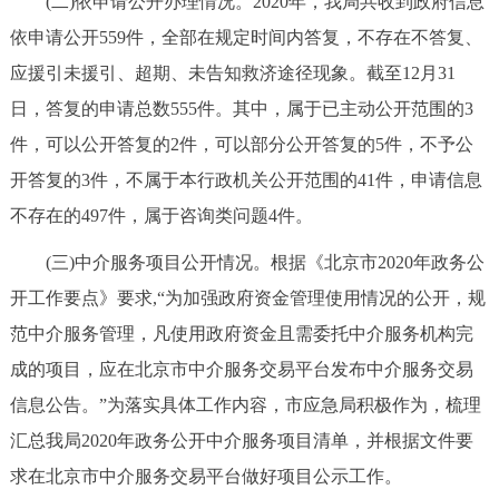
(二)依申请公开办理情况。2020年，我局共收到政府信息
走进北京
依申请公开559件，全部在规定时间内答复，不存在不答复、
北京概况
十六区概览
人文北京
应援引未援引、超期、未告知救济途径现象。截至12月31
日，答复的申请总数555件。其中，属于已主动公开范围的3
绿色北京
图说北京
视频北京
件，可以公开答复的2件，可以部分公开答复的5件，不予公
开答复的3件，不属于本行政机关公开范围的41件，申请信息
多语种
不存在的497件，属于咨询类问题4件。
ENGLISH
한국어
日本語
(三)中介服务项目公开情况。根据《北京市2020年政务公
开工作要点》要求,“为加强政府资金管理使用情况的公开，规
DEUTSCH
FRANÇAIS
РУССКИЙ ЯЗЫК
范中介服务管理，凡使用政府资金且需委托中介服务机构完
成的项目，应在北京市中介服务交易平台发布中介服务交易
ESPAÑOL
العربية
PORTUGUÊS
信息公告。”为落实具体工作内容，市应急局积极作为，梳理
汇总我局2020年政务公开中介服务项目清单，并根据文件要
ITALIANO
求在北京市中介服务交易平台做好项目公示工作。