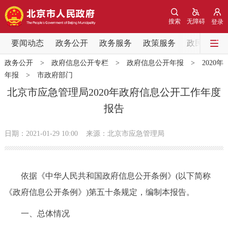
网站地图
搜索
无障碍
登录
要闻动态
要闻动态
政务公开
政务服务
政策服务
政民互动
政务公开
>
政府信息公开专栏
>
政府信息公开年报
>
2020年
党中央精神
国务院信息
中央部委动态
年报
>
市政府部门
北京市应急管理局2020年政府信息公开工作年度
北京要闻
会议信息
部门动态
报告
各区热点
日期：2021-01-29 10:00
来源：北京市应急管理局
政务公开
依据《中华人民共和国政府信息公开条例》(以下简称
市领导
机构职能
政策服务
《政府信息公开条例》)第五十条规定，编制本报告。
政策兑现
政策解读
回应关切
一、总体情况