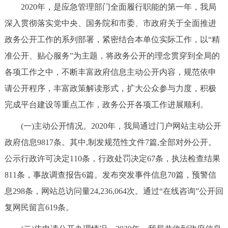
2020年，是应急管理部门全面履行职能的第一年，我局
决策公开
专题公开
深入贯彻落实党中央、国务院和市委、市政府关于全面推进
政务服务
政务公开工作的系列部署，紧密结合本单位实际工作，以“精
准公开、贴心服务”为主题，将政务公开的理念贯穿到全局的
个人服务
法人服务
部门服务
各项工作之中，不断丰富政府信息主动公开内容，规范依申
请公开程序，丰富政策解读形式，扩大公众参与力度，积极
便民服务
利企服务
投资项目
完成平台建设等重点工作，政务公开各项工作进展顺利。
中介服务
阳光政务
(一)主动公开情况。2020年，我局通过门户网站主动公开
政府信息9817条。其中,制发规范性文件7篇,全部对外公开。
政民互动
公示行政许可决定110条，行政处罚决定67条，执法检查结果
811条，事故调查报告6篇。发布突发事件信息70篇，预警信
12345网上接诉即办
我要咨询
我要建议
息298条，网站总访问量24,236,064次。通过“在线咨询”公开回
复网民留言619条。
参与调查
在线访谈
图说互动