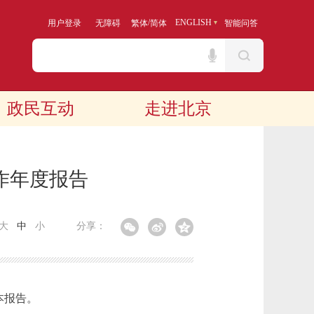
/
ENGLISH
用户登录
无障碍
繁体
简体
智能问答
政民互动
走进北京
作年度报告
大
中
小
分享：
本报告。