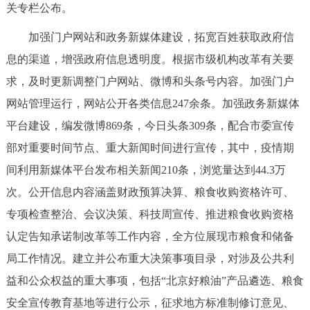
走进北京
关专栏公布。
加强门户网站和政务新媒体建设，拓宽百姓获取政府信
北京概况
十六区概览
人文北京
息的渠道，增强政府信息透明度。根据市级机构改革有关要
求，及时更新调整门户网站、微博和头条号内容。加强门户
绿色北京
图说北京
视频北京
网站管理运行，网站公开各类信息247余条。加强政务新媒体
多语种
平台建设，编发微博869条，今日头条309条，配合市委宣传
部对重要时间节点、重大新闻时间进行宣传，其中，疫情期
ENGLISH
한국어
日本語
间利用新媒体平台发布相关新闻210条，浏览量达到44.3万
次。公开信息内容涵盖财政预算决算、粮食收购资格许可、
DEUTSCH
FRANÇAIS
РУССКИЙ ЯЗЫК
专项检查整治、会议决策、科技周宣传、推进粮食收购资格
ESPAÑOL
العربية
PORTUGUÊS
认定告知承诺制改革等工作内容，全方位展现市粮食和储备
局工作情况。建立并公布重大决策事项目录，对涉及公共利
ITALIANO
益和公众权益的重大事项，包括“北京好粮油”产品遴选、粮食
安全宣传教育基地等进行公示，征求地方标准制修订意见、