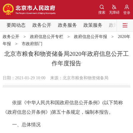
网站地图
搜索
无障碍
登录
要闻动态
要闻动态
政务公开
政务服务
政策服务
政民互动
政务公开
>
政府信息公开专栏
>
政府信息公开年报
>
2020年
党中央精神
国务院信息
中央部委动态
年报
>
市政府部门
北京市粮食和物资储备局2020年政府信息公开工
北京要闻
会议信息
部门动态
作年度报告
各区热点
日期：2021-01-29 10:00
来源：北京市粮食和物资储备局
政务公开
依据《中华人民共和国政府信息公开条例》(以下简称
市领导
机构职能
政策服务
《政府信息公开条例》)第五十条规定，编制本报告。
政策兑现
政策解读
回应关切
一、总体情况