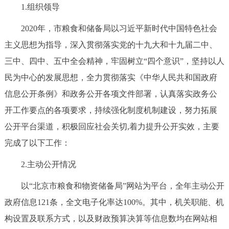
1.组织领导
决策公开
专题公开
2020年，市粮食和储备局以习近平新时代中国特色社会
政务服务
主义思想为指导，深入贯彻落实党的十九大和十九届二中、
三中、四中、五中全会精神，牢固树立“四个意识”，坚持以人
个人服务
法人服务
部门服务
民为中心的发展思想，全力贯彻落实《中华人民共和国政府
信息公开条例》和政务公开各项文件部署，认真落实政务公
便民服务
利企服务
投资项目
开工作要点的各项要求，持续强化制度机制建设，努力拓展
中介服务
阳光政务
公开平台渠道，积极回应社会关切,着力提升公开实效，主要
完成了以下工作：
政民互动
2.主动公开情况
12345网上接诉即办
我要咨询
我要建议
以“北京市粮食和物资储备局”网站为平台，全年主动公开
政府信息121条，全文电子化率达100%。其中，机关职能、机
参与调查
在线访谈
图说互动
构设置及联系方式，以及财政预算决算等信息数均在网站相