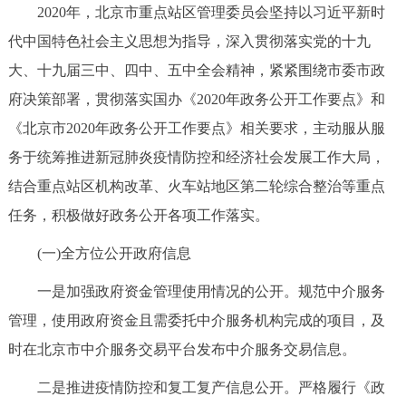
2020年，北京市重点站区管理委员会坚持以习近平新时
决策公开
专题公开
代中国特色社会主义思想为指导，深入贯彻落实党的十九
政务服务
大、十九届三中、四中、五中全会精神，紧紧围绕市委市政
府决策部署，贯彻落实国办《2020年政务公开工作要点》和
个人服务
法人服务
部门服务
《北京市2020年政务公开工作要点》相关要求，主动服从服
务于统筹推进新冠肺炎疫情防控和经济社会发展工作大局，
便民服务
利企服务
投资项目
结合重点站区机构改革、火车站地区第二轮综合整治等重点
任务，积极做好政务公开各项工作落实。
中介服务
阳光政务
(一)全方位公开政府信息
政民互动
一是加强政府资金管理使用情况的公开。规范中介服务
12345网上接诉即办
我要咨询
我要建议
管理，使用政府资金且需委托中介服务机构完成的项目，及
时在北京市中介服务交易平台发布中介服务交易信息。
参与调查
在线访谈
图说互动
二是推进疫情防控和复工复产信息公开。严格履行《政