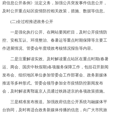
走进北京
府信息公开条例》法定义务，加强公共突发事件信息公开，
及时公开重点站区疫情防控相关政策，措施、数据等信息。
北京概况
十六区概览
人文北京
(二)全过程推进政务公开
绿色北京
图说北京
视频北京
一是强化执行公开。在网站要闻栏目，及时公开疫情防
控、安检互认、环境整治、春暑运等重点时期保障等主要工
多语种
作进展情况、管委会年度绩效考核情况报告等内容。
ENGLISH
한국어
日本語
二是注重解读实效。及时解读重点站区在重点时期(春暑
运、两会、国庆中秋假期)各项服务保障工作，包括召开新闻
DEUTSCH
FRANÇAIS
РУССКИЙ ЯЗЫК
发布会、组织地区单位参加管委会工作部署会、政务新媒体
推送等多种形式。管委会领导参加全市疫情防控新闻发布
ESPAÑOL
العربية
PORTUGUÊS
会，及时解读离鄂返京人员通过铁路进京的各项政策措施。
ITALIANO
三是精准发布推送。加强政府信息公开系统与融媒体平
台协同，及时将适合政务新媒体传播的信息，向广大市民旅