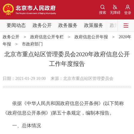
网站地图
搜索
无障碍
登录
要闻动态
要闻动态
政务公开
政务服务
政策服务
政民互动
政务公开
>
政府信息公开专栏
>
政府信息公开年报
>
2020年
党中央精神
国务院信息
中央部委动态
年报
>
市政府部门
北京市重点站区管理委员会2020年政府信息公开
北京要闻
会议信息
部门动态
工作年度报告
各区热点
日期：2021-01-29 10:00
来源：北京市重点站区管理委员会
政务公开
依据《中华人民共和国政府信息公开条例》(以下简称
市领导
机构职能
政策服务
《政府信息公开条例》)第五十条规定，编制本报告。
政策兑现
政策解读
回应关切
一、总体情况