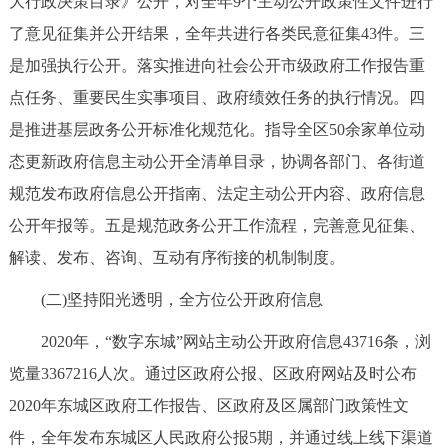
大行政决策目录》公开，对全年9个主动公开政策性文件进行
走进北京
了意见征集并公开结果，全年共进行各类民意征集43件。三
北京概况
十六区概览
人文北京
是加强执行公开。落实推进向社会公开市级政府工作报告重
点任务、重要民生实事项目、政府绩效任务的执行情况。四
绿色北京
图说北京
视频北京
是推进基层政务公开标准化规范化。指导全区50余家单位动
态更新政府信息主动公开全清单目录，协调各部门、各街道
多语种
规范发布政府信息公开指南、法定主动公开内容、政府信息
ENGLISH
한국어
日本語
公开年报等。五是规范政务公开工作流程，完善意见征集、
解读、发布、咨询、互动有序衔接的机制制度。
DEUTSCH
FRANÇAIS
РУССКИЙ ЯЗЫК
(二)坚持阳光透明，全方位公开政府信息
ESPAÑOL
العربية
PORTUGUÊS
2020年，“数字东城”网站主动公开政府信息43716条，浏
览量3367216人次。通过区政府公报、区政府网站及时公布
ITALIANO
2020年东城区政府工作报告、区政府及区属部门政策性文
件，全年发布东城区人民政府公报5期，并通过线上线下渠道