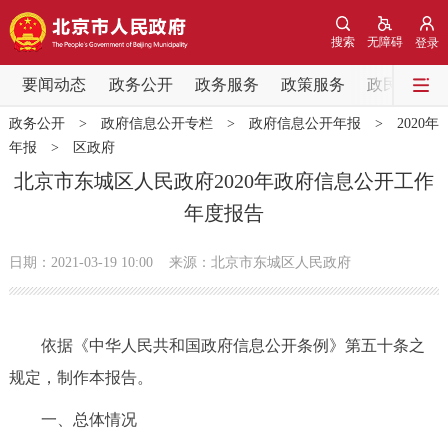
网站地图
搜索
无障碍
登录
要闻动态
要闻动态
政务公开
政务服务
政策服务
政民互动
政务公开
>
政府信息公开专栏
>
政府信息公开年报
>
2020年
党中央精神
国务院信息
中央部委动态
年报
>
区政府
北京市东城区人民政府2020年政府信息公开工作
北京要闻
会议信息
部门动态
年度报告
各区热点
日期：2021-03-19 10:00
来源：北京市东城区人民政府
政务公开
依据《中华人民共和国政府信息公开条例》第五十条之
市领导
机构职能
政策服务
规定，制作本报告。
政策兑现
政策解读
回应关切
一、总体情况