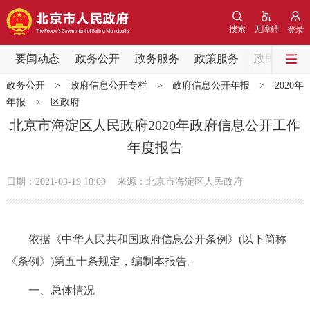
网站地图
搜索
无障碍
登录
要闻动态
要闻动态
政务公开
政务服务
政策服务
政民互动
政务公开
>
政府信息公开专栏
>
政府信息公开年报
>
2020年
党中央精神
国务院信息
中央部委动态
年报
>
区政府
北京市海淀区人民政府2020年政府信息公开工作
北京要闻
会议信息
部门动态
年度报告
各区热点
日期：2021-03-19 10:00
来源：北京市海淀区人民政府
政务公开
依据《中华人民共和国政府信息公开条例》(以下简称
市领导
机构职能
政策服务
《条例》)第五十条规定，编制本报告。
政策兑现
政策解读
回应关切
一、总体情况