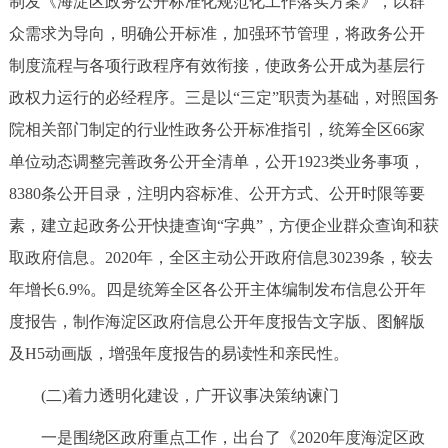
制发《海淀区政务公开标准化规范化工作落实方案》，以群
走进北京
众需求为导向，明确公开标准，加强环节管理，将政务公开
北京概况
十六区概览
人文北京
制度流程与各项行政程序有效衔接，使政务公开成为基层行
政权力运行的必经程序。三是以“三定”职责为基础，对照国务
绿色北京
图说北京
视频北京
院相关部门制定的行业性政务公开标准指引，统筹全区66家
单位动态调整完善政务公开全清单，公开1923类业务事项，
多语种
8380条公开目录，注明内容标准、公开方式、公开时限等要
ENGLISH
한국어
日本語
素，建立起政务公开快捷查询“字典”，方便企业群众查询和获
取政府信息。2020年，全区主动公开政府信息30239条，较去
DEUTSCH
FRANÇAIS
РУССКИЙ ЯЗЫК
年增长6.9%。四是统筹全区各公开主体编制发布信息公开年
度报告，制作海淀区政府信息公开年度报告文字版、图解版
ESPAÑOL
العربية
PORTUGUÊS
及H5动画版，增强年度报告的易读性和亲民性。
(二)着力透明化建设，广开议事决策纳谏门
ITALIANO
一是围绕区政府重点工作，出台了《2020年度海淀区政