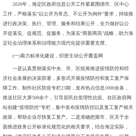
2020年，海淀区政府信息公开工作紧紧围绕市、区中心
决策公开
专题公开
工作，严格落实“以公开为常态、不公开为例外”要求，持续推
政务服务
进行政决策、执行、管理、服务和结果公开，全力做好以公
开促落实、促规范、促服务，为落实“两新两高”战略，助力海
个人服务
法人服务
部门服务
淀社会治理体系和治理能力现代化提供重要支撑。
(一)着力标准化建设，织密主动公开覆盖网
便民服务
利企服务
投资项目
一是认真贯彻落实中央、市、区统筹推进疫情防控和经
中介服务
阳光政务
济社会发展的决策部署，多形式开展疫情防控和复工复产保
障工作。制作社区防疫专栏23期，发布热点信息1000余条，
政民互动
推送社区大屏500余个，引导居民自觉理性抗疫。在区政府网
12345网上接诉即办
我要咨询
我要建议
站创建“疫情防控”专栏，集中发布疫情防控以及复工复产相关
政策，帮助企业尽快复工复产。二是准确把握市、区关于全
参与调查
在线访谈
图说互动
面推进政务公开标准化规范化的相关要求，结合海淀实际，