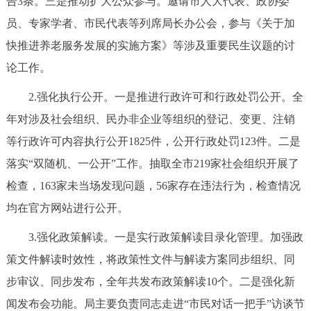
告3条。三是推动扩大公众参与。邀请市人大代表、政协委
走进北京
员、专家学者、市民代表等列席局长办公会，参与《关于加
北京概况
十六区概览
人文北京
快推进养老服务发展的实施方案》等涉及重要民生议题的讨
论工作。
绿色北京
图说北京
视频北京
2.强化执行公开。一是推进行政许可和行政处罚公开。全
多语种
年对涉及社会组织、民办非企业等组织的登记、变更、注销
等行政许可内容执行公开1825件，公开行政处罚123件。二是
ENGLISH
한국어
日本語
落实“双随机、一公开”工作。抽取全市219家社会组织开展了
检查，163家未当场发现问题，56家存在违法行为，检查情况
DEUTSCH
FRANÇAIS
РУССКИЙ ЯЗЫК
均在官方网站进行公开。
ESPAÑOL
العربية
PORTUGUÊS
3.强化政策解读。一是实行政策解读目录化管理。加强政
策文件解读时效性，将政策性文件与解读方案同步组织、同
ITALIANO
步审议、同步发布，全年共发布政策解读10个。二是强化新
闻发布会功能。局主要负责同志走进“市民对话一把手”访谈节