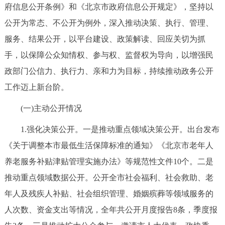
府信息公开条例》和《北京市政府信息公开规定》，坚持以
决策公开
专题公开
公开为常态、不公开为例外，深入推动决策、执行、管理、
政务服务
服务、结果公开，以平台建设、政策解读、回应关切为抓
手，以保障公众知情权、参与权、监督权为导向，以增强民
个人服务
法人服务
部门服务
政部门公信力、执行力、亲和力为目标，持续推动政务公开
工作迈上新台阶。
便民服务
利企服务
投资项目
(一)主动公开情况
中介服务
阳光政务
1.强化决策公开。一是推动重点领域决策公开。出台发布
《关于调整本市最低生活保障标准的通知》《北京市老年人
政民互动
养老服务补贴津贴管理实施办法》等规范性文件10个。二是
12345网上接诉即办
我要咨询
我要建议
推动重点领域数据公开。公开全市社会福利、社会救助、老
年人及残疾人补贴、社会组织管理、婚姻殡葬等领域服务的
参与调查
在线访谈
图说互动
人次数、资金支出等情况，全年共公开月度报告8条，季度报