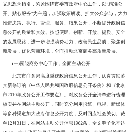
义思想为指引，紧紧围绕市委市政府中心工作，以“精准公
决策公开
专题公开
开、贴心服务”为主题，加强政策解读、扩大公众参与，大力
政务服务
推进决策、执行、管理、服务、结果公开，不断提升政府信
息公开的质量和实效。按照便民、创新、开放、提质、安全
个人服务
法人服务
部门服务
的发展思路，进一步增强消费动力，改善民生品质，聚焦创
新发展，优化营商环境，全面推动北京商务高质量发展。
便民服务
利企服务
投资项目
(一)围绕商务中心工作，全面主动公开
中介服务
阳光政务
北京市商务局高度重视政府信息公开工作，认真贯彻落
实新修订的《中华人民共和国政府信息公开条例》和《北京
政民互动
市2019年政务公开工作要点》。对政务公开全清单进行梳理
12345网上接诉即办
我要咨询
我要建议
核实并在网站主动公开，同时充分利用报纸、电视、新媒体
等多种渠道加大政府信息公开力度，及时回应社会关切。截
参与调查
在线访谈
图说互动
至12月31日，在网站主动公开信息1982条，全文电子化率达