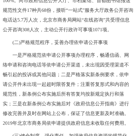
100%。向市政府信息公开大厅、市档案馆、首都图书馆报送
走进北京
规范性文件17种共68份，接听“一站式”服务大厅政务公开咨询
北京概况
十六区概览
人文北京
电话达5.7万人次，北京市商务局网站“在线咨询”共受理信息
公开咨询308人次，主动公开行政许可事项1071项。
绿色北京
图说北京
视频北京
(二)严格规范程序，妥善办理依申请公开事项
多语种
一是严格规范依申请公开事项办理程序，畅通信函、网
络申请和咨询电话等依申请公开渠道，未出现因受理渠道不
ENGLISH
한국어
日本語
畅引起的投诉或其他问题；二是严格落实新条例要求，依申
请公开件未出现一起超时限答复件；注重答复形式和内容的
DEUTSCH
FRANÇAIS
РУССКИЙ ЯЗЫК
规范性，新条例公布实施后所有答复均按新规定执行和落
ESPAÑOL
العربية
PORTUGUÊS
实；三是在新条例公布实施后对《政府信息公开指南》进行
修改完善并及时在网站上公布，保证了信息更新及时准确。
ITALIANO
2019年北京市商务局依申请提供政府信息未收取任何费用。
(三)健全制度，强化责任，加强政府信息资源的规范化、