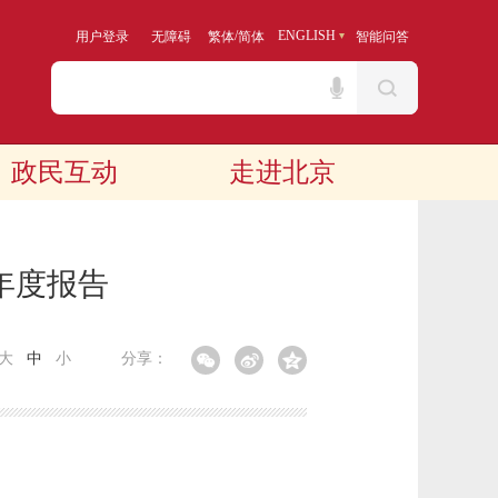
/
ENGLISH
用户登录
无障碍
繁体
简体
智能问答
政民互动
走进北京
年度报告
大
中
小
分享：