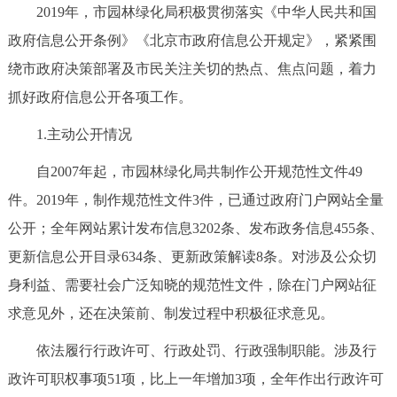
2019年，市园林绿化局积极贯彻落实《中华人民共和国
决策公开
专题公开
政府信息公开条例》《北京市政府信息公开规定》，紧紧围
政务服务
绕市政府决策部署及市民关注关切的热点、焦点问题，着力
抓好政府信息公开各项工作。
个人服务
法人服务
部门服务
1.主动公开情况
便民服务
利企服务
投资项目
自2007年起，市园林绿化局共制作公开规范性文件49
件。2019年，制作规范性文件3件，已通过政府门户网站全量
中介服务
阳光政务
公开；全年网站累计发布信息3202条、发布政务信息455条、
更新信息公开目录634条、更新政策解读8条。对涉及公众切
政民互动
身利益、需要社会广泛知晓的规范性文件，除在门户网站征
12345网上接诉即办
我要咨询
我要建议
求意见外，还在决策前、制发过程中积极征求意见。
依法履行行政许可、行政处罚、行政强制职能。涉及行
参与调查
在线访谈
图说互动
政许可职权事项51项，比上一年增加3项，全年作出行政许可