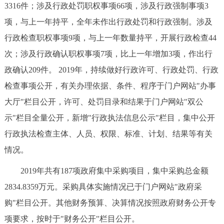
走进北京
3316件；涉及行政处罚职权事项66项，涉及行政强制事项3
项，与上一年持平，全年未作出行政处罚和行政强制。涉及
北京概况
十六区概览
人文北京
行政检查职权事项9项，与上一年数量持平，开展行政检查44
次；涉及行政确认职权事项7项，比上一年增加3项，作出行
绿色北京
图说北京
视频北京
政确认209件。 2019年，持续做好行政许可、行政处罚、行政
多语种
检查事项公开，有关办理依据、条件、程序于门户网站"办事
大厅"栏目公开，许可、处罚目录和结果于门户网站"双公
ENGLISH
한국어
日本語
示"栏目全量公开，新增"行政执法信息公示"栏目，集中公开
行政执法检查主体、人员、权限、标准、计划、结果等有关
DEUTSCH
FRANÇAIS
РУССКИЙ ЯЗЫК
情况。
ESPAÑOL
العربية
PORTUGUÊS
2019年共有187项政府集中采购项目，集中采购总金额
2834.8359万元。采购具体实施情况已于门户网站"政府采
ITALIANO
购"栏目公开。其他财务预算、决算情况按照政府财务公开专
项要求，按时于"财务公开"栏目公开。