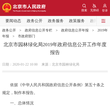
网站地图
搜索
无障碍
登录
要闻动态
要闻动态
政务公开
政务服务
政策服务
政民互动
政务公开
>
政府信息公开专栏
>
政府信息公开年报
>
2019年
党中央精神
国务院信息
中央部委动态
年报
>
市政府部门
北京市园林绿化局2019年政府信息公开工作年度
北京要闻
会议信息
部门动态
报告
各区热点
日期：2020-01-22 10:00
来源：北京市园林绿化局
政务公开
依据《中华人民共和国政府信息公开条例》第五十条之
市领导
机构职能
政策服务
规定，制作本报告。
政策兑现
政策解读
回应关切
一、总体情况