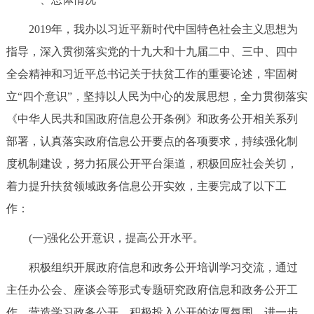
决策公开
专题公开
2019年，我办以习近平新时代中国特色社会主义思想为
指导，深入贯彻落实党的十九大和十九届二中、三中、四中
政务服务
全会精神和习近平总书记关于扶贫工作的重要论述，牢固树
个人服务
法人服务
部门服务
立“四个意识”，坚持以人民为中心的发展思想，全力贯彻落实
《中华人民共和国政府信息公开条例》和政务公开相关系列
便民服务
利企服务
投资项目
部署，认真落实政府信息公开要点的各项要求，持续强化制
度机制建设，努力拓展公开平台渠道，积极回应社会关切，
中介服务
阳光政务
着力提升扶贫领域政务信息公开实效，主要完成了以下工
政民互动
作：
(一)强化公开意识，提高公开水平。
12345网上接诉即办
我要咨询
我要建议
积极组织开展政府信息和政务公开培训学习交流，通过
参与调查
在线访谈
图说互动
主任办公会、座谈会等形式专题研究政府信息和政务公开工
作，营造学习政务公开、积极投入公开的浓厚氛围，进一步