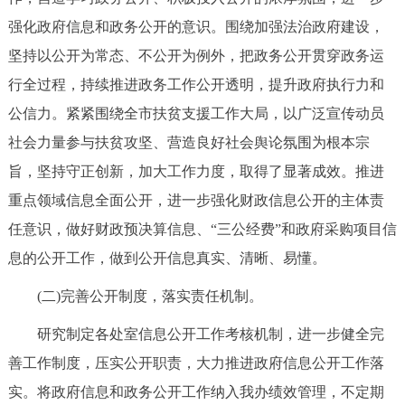
走进北京
强化政府信息和政务公开的意识。围绕加强法治政府建设，
北京概况
十六区概览
人文北京
坚持以公开为常态、不公开为例外，把政务公开贯穿政务运
行全过程，持续推进政务工作公开透明，提升政府执行力和
绿色北京
图说北京
视频北京
公信力。紧紧围绕全市扶贫支援工作大局，以广泛宣传动员
社会力量参与扶贫攻坚、营造良好社会舆论氛围为根本宗
多语种
旨，坚持守正创新，加大工作力度，取得了显著成效。推进
ENGLISH
한국어
重点领域信息全面公开，进一步强化财政信息公开的主体责
日本語
任意识，做好财政预决算信息、“三公经费”和政府采购项目信
DEUTSCH
FRANÇAIS
РУССКИЙ ЯЗЫК
息的公开工作，做到公开信息真实、清晰、易懂。
(二)完善公开制度，落实责任机制。
ESPAÑOL
العربية
PORTUGUÊS
研究制定各处室信息公开工作考核机制，进一步健全完
ITALIANO
善工作制度，压实公开职责，大力推进政府信息公开工作落
实。将政府信息和政务公开工作纳入我办绩效管理，不定期