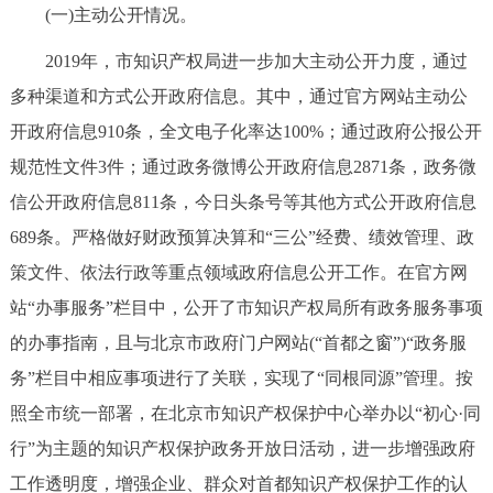
(一)主动公开情况。
决策公开
专题公开
2019年，市知识产权局进一步加大主动公开力度，通过
政务服务
多种渠道和方式公开政府信息。其中，通过官方网站主动公
开政府信息910条，全文电子化率达100%；通过政府公报公开
个人服务
法人服务
部门服务
规范性文件3件；通过政务微博公开政府信息2871条，政务微
信公开政府信息811条，今日头条号等其他方式公开政府信息
便民服务
利企服务
投资项目
689条。严格做好财政预算决算和“三公”经费、绩效管理、政
中介服务
阳光政务
策文件、依法行政等重点领域政府信息公开工作。在官方网
站“办事服务”栏目中，公开了市知识产权局所有政务服务事项
政民互动
的办事指南，且与北京市政府门户网站(“首都之窗”)“政务服
务”栏目中相应事项进行了关联，实现了“同根同源”管理。按
12345网上接诉即办
我要咨询
我要建议
照全市统一部署，在北京市知识产权保护中心举办以“初心·同
行”为主题的知识产权保护政务开放日活动，进一步增强政府
参与调查
在线访谈
图说互动
工作透明度，增强企业、群众对首都知识产权保护工作的认