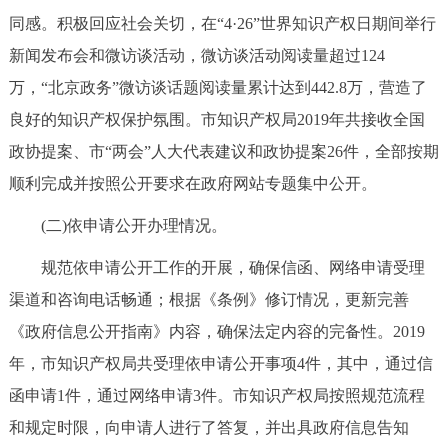
走进北京
同感。积极回应社会关切，在“4·26”世界知识产权日期间举行
新闻发布会和微访谈活动，微访谈活动阅读量超过124
北京概况
十六区概览
人文北京
万，“北京政务”微访谈话题阅读量累计达到442.8万，营造了
良好的知识产权保护氛围。市知识产权局2019年共接收全国
绿色北京
图说北京
视频北京
政协提案、市“两会”人大代表建议和政协提案26件，全部按期
多语种
顺利完成并按照公开要求在政府网站专题集中公开。
ENGLISH
한국어
日本語
(二)依申请公开办理情况。
规范依申请公开工作的开展，确保信函、网络申请受理
DEUTSCH
FRANÇAIS
РУССКИЙ ЯЗЫК
渠道和咨询电话畅通；根据《条例》修订情况，更新完善
《政府信息公开指南》内容，确保法定内容的完备性。2019
ESPAÑOL
العربية
PORTUGUÊS
年，市知识产权局共受理依申请公开事项4件，其中，通过信
函申请1件，通过网络申请3件。市知识产权局按照规范流程
ITALIANO
和规定时限，向申请人进行了答复，并出具政府信息告知