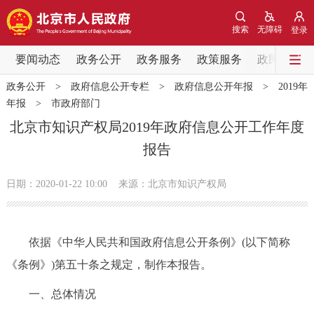
网站地图
搜索
无障碍
登录
要闻动态
要闻动态
政务公开
政务服务
政策服务
政民互动
政务公开
>
政府信息公开专栏
>
政府信息公开年报
>
2019年
党中央精神
国务院信息
中央部委动态
年报
>
市政府部门
北京市知识产权局2019年政府信息公开工作年度
北京要闻
会议信息
部门动态
报告
各区热点
日期：2020-01-22 10:00
来源：北京市知识产权局
政务公开
依据《中华人民共和国政府信息公开条例》(以下简称
市领导
机构职能
政策服务
《条例》)第五十条之规定，制作本报告。
政策兑现
政策解读
回应关切
一、总体情况