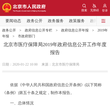
网站地图
搜索
无障碍
登录
要闻动态
要闻动态
政务公开
政务服务
政策服务
政民互动
政务公开
>
政府信息公开专栏
>
政府信息公开年报
>
2019年
党中央精神
国务院信息
中央部委动态
年报
>
市政府部门
北京市医疗保障局2019年政府信息公开工作年度
北京要闻
会议信息
部门动态
报告
各区热点
日期：2020-01-22 10:00
来源：北京市医疗保障局
政务公开
依据《中华人民共和国政府信息公开条例》(以下简称
市领导
机构职能
政策服务
《条例》)第五十条之规定，制作本报告。
政策兑现
政策解读
回应关切
一、总体情况