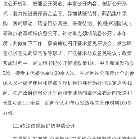
走进北京
息公开机制、畅通公开渠道、丰富公开内容、创新公开形
式，着力推进医保基金监管、异地就医结算、药品集中采
北京概况
十六区概览
人文北京
购、医耗联动、药品目录调整、医保待遇、长期护理险试点
等重点改革领域信息公开。针对重点领域信息公开，本年
绿色北京
图说北京
视频北京
度，共做如下工作：事前通过召开征求意见座谈会、发放民
多语种
意征求意见调查问卷等形式，广泛征求群众意见建议；政策
实施过程中，局党组书记公开解读政策1次、召开新闻发布会
ENGLISH
한국어
日本語
5场、接受主流媒体采访20余人次、在局网站公布停止个别参
保人员社保卡使用和定点医疗机构违规行为处理决定通告42
DEUTSCH
FRANÇAIS
РУССКИЙ ЯЗЫК
起、在局政府信息公开平台和专业新闻媒体发布新闻报道和
长图动画1万余篇、面向个人和单位发放相关宣传材料100多
ESPAÑOL
العربية
PORTUGUÊS
万份。
ITALIANO
(二)依法依规做好依申请公开
在局网站发布的“公开指南”中明确公开依申请公开的申请