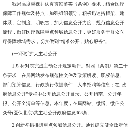
我局高度重视并认真贯彻落实《条例》要求，结合医疗
决策公开
专题公开
保障工作规律及特点，加强组织领导，积极迅速搭框架、建
政务服务
体系、定制度、明职责，加大信息公开力度，规范信息公开
流程，做好医疗保障重点领域信息公开，更好服务于群众医
个人服务
法人服务
部门服务
疗保障领域需求，切实做到“精准公开，贴心服务”。
(一)不断扩大主动公开
便民服务
利企服务
投资项目
1.对标对表完成主动公开规定动作。对照《条例》第二十
中介服务
阳光政务
条要求，在局网站发布规范性文件及政策解读、职权信息、
部门预算信息、行政执行依据条件、人事招聘等信息；在“政
政民互动
府信息公开”专栏中公开信息公开目录、公开指南、公开年
12345网上接诉即办
我要咨询
我要建议
报、公开全清单等信息。本年度，在局网站、微博、微信公
众号(医保北京)共主动公开政府信息308条。
参与调查
在线访谈
图说互动
2.创新举措推进重点领域信息公开。通过建立健全政府信