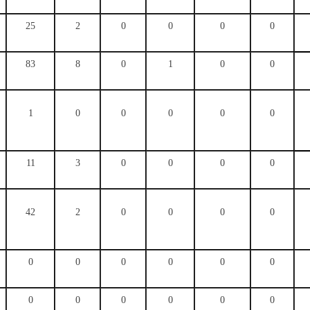
25
2
0
0
0
0
83
8
0
1
0
0
1
0
0
0
0
0
11
3
0
0
0
0
42
2
0
0
0
0
0
0
0
0
0
0
0
0
0
0
0
0