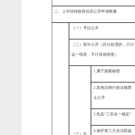
二、上年结转政府信息公开申请数量
（一）予以公开
（二）部分公开（区分处理的，只计
这一情形，不计其他情形）
1.属于国家秘密
2.其他法律行政法规禁
止公开
3.危及“三安全一稳定”
4.保护第三方合法权益
（三）不