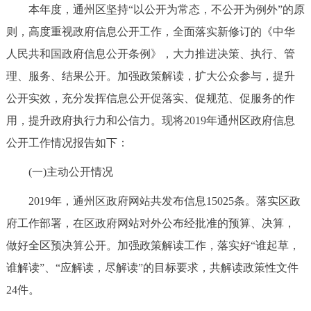
本年度，通州区坚持“以公开为常态，不公开为例外”的原
决策公开
专题公开
则，高度重视政府信息公开工作，全面落实新修订的《中华
政务服务
人民共和国政府信息公开条例》，大力推进决策、执行、管
理、服务、结果公开。加强政策解读，扩大公众参与，提升
个人服务
法人服务
部门服务
公开实效，充分发挥信息公开促落实、促规范、促服务的作
用，提升政府执行力和公信力。现将2019年通州区政府信息
便民服务
利企服务
投资项目
公开工作情况报告如下：
中介服务
阳光政务
(一)主动公开情况
2019年，通州区政府网站共发布信息15025条。落实区政
政民互动
府工作部署，在区政府网站对外公布经批准的预算、决算，
12345网上接诉即办
我要咨询
我要建议
做好全区预决算公开。加强政策解读工作，落实好“谁起草，
谁解读”、“应解读，尽解读”的目标要求，共解读政策性文件
参与调查
在线访谈
图说互动
24件。