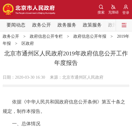
网站地图
搜索
无障碍
登录
要闻动态
要闻动态
政务公开
政务服务
政策服务
政民互动
政务公开
>
政府信息公开专栏
>
政府信息公开年报
>
2019年
党中央精神
国务院信息
中央部委动态
年报
>
区政府
北京市通州区人民政府2019年政府信息公开工作
北京要闻
会议信息
部门动态
年度报告
各区热点
日期：2020-03-30 16:30
来源：北京市通州区人民政府
政务公开
依据《中华人民共和国政府信息公开条例》第五十条之
市领导
机构职能
政策服务
规定，制作本报告。
政策兑现
政策解读
回应关切
一、总体情况