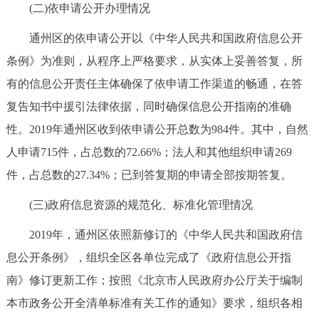
走进北京
(二)依申请公开办理情况
通州区的依申请公开以《中华人民共和国政府信息公开
北京概况
十六区概览
人文北京
条例》为准则，从程序上严格要求，从实体上妥善答复，所
有的信息公开责任主体确保了依申请工作渠道的畅通，在答
绿色北京
图说北京
视频北京
复告知书中援引法律依据，同时确保信息公开指南的准确
多语种
性。2019年通州区收到依申请公开总数为984件。其中，自然
人申请715件，占总数的72.66%；法人和其他组织申请269
ENGLISH
한국어
日本語
件，占总数的27.34%；已到答复期的申请全部按期答复。
DEUTSCH
FRANÇAIS
РУССКИЙ ЯЗЫК
(三)政府信息资源的规范化、标准化管理情况
2019年，通州区依照新修订的《中华人民共和国政府信
ESPAÑOL
العربية
PORTUGUÊS
息公开条例》，组织全区各单位完成了《政府信息公开指
南》修订更新工作；按照《北京市人民政府办公厅关于编制
ITALIANO
本市政务公开全清单标准有关工作的通知》要求，组织各相