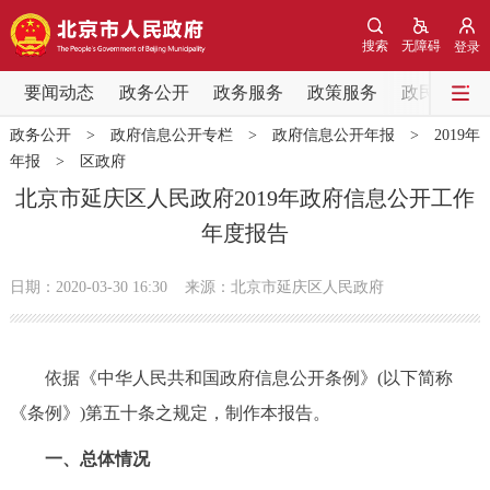
网站地图
搜索
无障碍
登录
要闻动态
要闻动态
政务公开
政务服务
政策服务
政民互动
政务公开
>
政府信息公开专栏
>
政府信息公开年报
>
2019年
党中央精神
国务院信息
中央部委动态
年报
>
区政府
北京市延庆区人民政府2019年政府信息公开工作
北京要闻
会议信息
部门动态
年度报告
各区热点
日期：2020-03-30 16:30
来源：北京市延庆区人民政府
政务公开
依据《中华人民共和国政府信息公开条例》(以下简称
市领导
机构职能
政策服务
《条例》)第五十条之规定，制作本报告。
政策兑现
政策解读
回应关切
一、总体情况