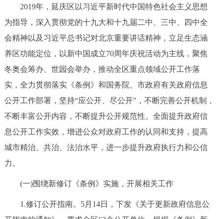
2019年，延庆区以习近平新时代中国特色社会主义思想
决策公开
专题公开
为指导，深入贯彻党的十九大和十九届二中、三中、四中全
政务服务
会精神以及习近平总书记对北京重要讲话精神，立足生态涵
养区功能定位，以新中国成立70周年庆祝活动为主线，聚焦
个人服务
法人服务
部门服务
冬奥会筹办、世园会举办，推动全区重点领域公开工作落
实，全力贯彻落实《条例》和国务院、市政府有关政府信息
便民服务
利企服务
投资项目
公开工作部署，坚持“应公开、尽公开”，不断完善公开机制，
不断丰富公开内容，不断提升公开规范性。全面提升政府信
中介服务
阳光政务
息公开工作实效，增进公众对政府工作的认同和支持，提高
政民互动
城市精治、共治、法治水平，进一步提升政府执行力和公信
力。
12345网上接诉即办
我要咨询
我要建议
(一)围绕新修订《条例》实施，开展相关工作
参与调查
在线访谈
图说互动
1.修订公开指南。5月14日，下发《关于更新政府信息公