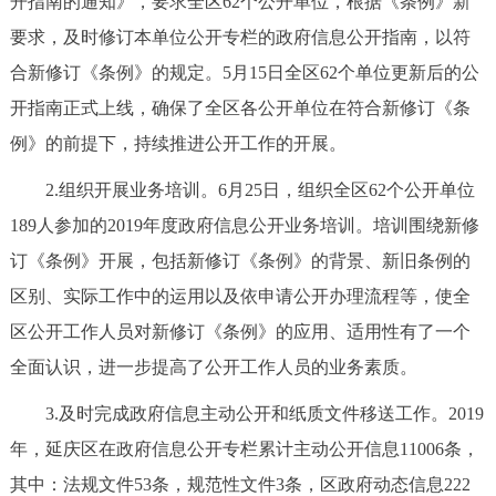
开指南的通知》，要求全区62个公开单位，根据《条例》新
走进北京
要求，及时修订本单位公开专栏的政府信息公开指南，以符
北京概况
十六区概览
人文北京
合新修订《条例》的规定。5月15日全区62个单位更新后的公
开指南正式上线，确保了全区各公开单位在符合新修订《条
绿色北京
图说北京
视频北京
例》的前提下，持续推进公开工作的开展。
多语种
2.组织开展业务培训。6月25日，组织全区62个公开单位
189人参加的2019年度政府信息公开业务培训。培训围绕新修
ENGLISH
한국어
日本語
订《条例》开展，包括新修订《条例》的背景、新旧条例的
区别、实际工作中的运用以及依申请公开办理流程等，使全
DEUTSCH
FRANÇAIS
РУССКИЙ ЯЗЫК
区公开工作人员对新修订《条例》的应用、适用性有了一个
全面认识，进一步提高了公开工作人员的业务素质。
ESPAÑOL
العربية
PORTUGUÊS
3.及时完成政府信息主动公开和纸质文件移送工作。2019
ITALIANO
年，延庆区在政府信息公开专栏累计主动公开信息11006条，
其中：法规文件53条，规范性文件3条，区政府动态信息222