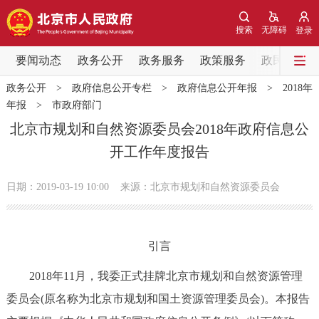
网站地图
搜索
无障碍
登录
要闻动态
要闻动态
政务公开
政务服务
政策服务
政民互动
政务公开
>
政府信息公开专栏
>
政府信息公开年报
>
2018年
党中央精神
国务院信息
中央部委动态
年报
>
市政府部门
北京市规划和自然资源委员会2018年政府信息公
北京要闻
会议信息
部门动态
开工作年度报告
各区热点
日期：2019-03-19 10:00
来源：北京市规划和自然资源委员会
政务公开
引言
市领导
机构职能
政策服务
2018年11月，我委正式挂牌北京市规划和自然资源管理
政策兑现
政策解读
回应关切
委员会(原名称为北京市规划和国土资源管理委员会)。本报告