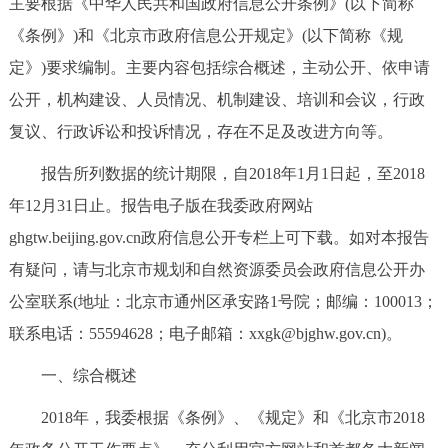
主要根据《中华人民共和国政府信息公开条例》(以下简称
决策公开
专题公开
《条例》)和《北京市政府信息公开规定》(以下简称《规
定》)要求编制。主要内容包括综合概述，主动公开、依申请
政务服务
公开，机构建设、人员情况、机制建设、培训和会议，行政
个人服务
法人服务
部门服务
复议、行政诉讼和投诉情况，存在不足及改进方向等。
报告所列数据的统计期限，自2018年1月1日起，至2018
便民服务
利企服务
投资项目
年12月31日止。报告电子版在我委政府网站
ghgtw.beijing.gov.cn政府信息公开专栏上可下载。如对本报告
中介服务
阳光政务
有疑问，请与北京市规划和自然资源委员会政府信息公开办
政民互动
公室联系(地址：北京市通州区承安路1号院；邮编：100013；
联系电话：55594628；电子邮箱：xxgk@bjghw.gov.cn)。
12345网上接诉即办
我要咨询
我要建议
一、综合概述
参与调查
在线访谈
图说互动
2018年，我委根据《条例》、《规定》和《北京市2018