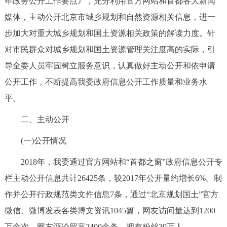
年政务公开工作要点》，充分利用官方网站和首都各大新闻
走进北京
媒体，主动公开北京市城乡规划和自然资源相关信息，进一
北京概况
十六区概览
人文北京
步加大对重大城乡规划和国土资源相关政策的解读力度。针
对市民群众对城乡规划和国土资源管理关注度高的实际，引
绿色北京
图说北京
视频北京
导全委人员牢固树立服务意识，认真做好主动公开和依申请
公开工作，不断提高我委政府信息公开工作质量和业务水
多语种
平。
ENGLISH
한국어
日本語
二、主动公开
(一)公开情况
DEUTSCH
FRANÇAIS
РУССКИЙ ЯЗЫК
2018年，我委通过官方网站和“首都之窗”政府信息公开专
ESPAÑOL
العربية
PORTUGUÊS
栏主动公开信息共计26425条，较2017年公开量约增长6%。制
作并公开行政规范类文件信息7条，通过“北京规划国土”官方
ITALIANO
微信、微博发表各类博文资讯1045篇，网友访问量达到1200
万余次，网友评论留言2400余条，拥有粉丝39万人。