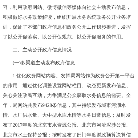
走进北京
容，利用政府网站、微博微信等媒体向社会主动发布信息，
积极做好水务政策解读，组织开展水务系统政务公开业务培
北京概况
十六区概览
人文北京
训，保证了本部门政府信息和政务公开工作稳步推进，发挥
了以公开促落实、以公开促规范、以公开促服务的作用。
绿色北京
图说北京
视频北京
二、主动公开政府信息情况
多语种
(一)多渠道主动发布政府信息
ENGLISH
한국어
日本語
1.优化政务网站内容。发挥局网站作为政务公开第一平台
的作用，通过优化调整设置网站栏目、动态更新发布信息、
DEUTSCH
FRANÇAIS
РУССКИЙ ЯЗЫК
关心关注政民互动，力争满足公众获取水务信息的需要。全
ESPAÑOL
العربية
PORTUGUÊS
年，局网站共发布9428条信息，其中持续发布城市河湖水
情、水厂供水量、大中型水库水情等水务日常信息；及时发
ITALIANO
布了2017年度的北京市水资源公报、北京市河流泥沙公报、
北京市水土保持公报；按时发布了部门年度财政预算决算信