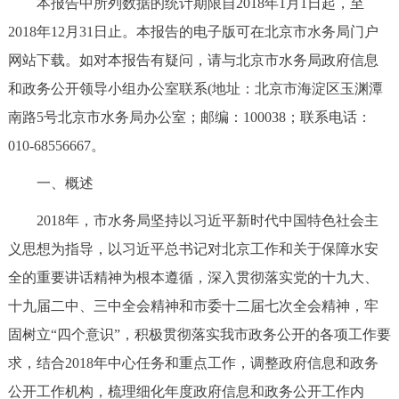
本报告中所列数据的统计期限自2018年1月1日起，至
决策公开
专题公开
2018年12月31日止。本报告的电子版可在北京市水务局门户
网站下载。如对本报告有疑问，请与北京市水务局政府信息
政务服务
和政务公开领导小组办公室联系(地址：北京市海淀区玉渊潭
个人服务
法人服务
部门服务
南路5号北京市水务局办公室；邮编：100038；联系电话：
010-68556667。
便民服务
利企服务
投资项目
一、概述
中介服务
阳光政务
2018年，市水务局坚持以习近平新时代中国特色社会主
义思想为指导，以习近平总书记对北京工作和关于保障水安
政民互动
全的重要讲话精神为根本遵循，深入贯彻落实党的十九大、
十九届二中、三中全会精神和市委十二届七次全会精神，牢
12345网上接诉即办
我要咨询
我要建议
固树立“四个意识”，积极贯彻落实我市政务公开的各项工作要
求，结合2018年中心任务和重点工作，调整政府信息和政务
参与调查
在线访谈
图说互动
公开工作机构，梳理细化年度政府信息和政务公开工作内