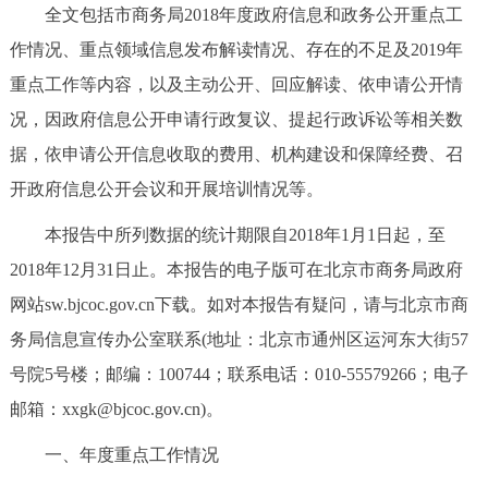
全文包括市商务局2018年度政府信息和政务公开重点工
决策公开
专题公开
作情况、重点领域信息发布解读情况、存在的不足及2019年
政务服务
重点工作等内容，以及主动公开、回应解读、依申请公开情
况，因政府信息公开申请行政复议、提起行政诉讼等相关数
个人服务
法人服务
部门服务
据，依申请公开信息收取的费用、机构建设和保障经费、召
开政府信息公开会议和开展培训情况等。
便民服务
利企服务
投资项目
本报告中所列数据的统计期限自2018年1月1日起，至
中介服务
阳光政务
2018年12月31日止。本报告的电子版可在北京市商务局政府
网站sw.bjcoc.gov.cn下载。如对本报告有疑问，请与北京市商
政民互动
务局信息宣传办公室联系(地址：北京市通州区运河东大街57
号院5号楼；邮编：100744；联系电话：010-55579266；电子
12345网上接诉即办
我要咨询
我要建议
邮箱：xxgk@bjcoc.gov.cn)。
参与调查
在线访谈
图说互动
一、年度重点工作情况