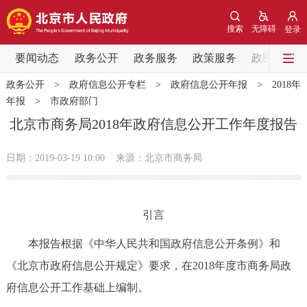
网站地图
搜索
无障碍
登录
要闻动态
要闻动态
政务公开
政务服务
政策服务
政民互动
政务公开
>
政府信息公开专栏
>
政府信息公开年报
>
2018年
党中央精神
国务院信息
中央部委动态
年报
>
市政府部门
北京市商务局2018年政府信息公开工作年度报告
北京要闻
会议信息
部门动态
日期：2019-03-19 10:00
来源：北京市商务局
各区热点
政务公开
引言
市领导
机构职能
政策服务
本报告根据《中华人民共和国政府信息公开条例》和
《北京市政府信息公开规定》要求，在2018年度市商务局政
政策兑现
政策解读
回应关切
府信息公开工作基础上编制。