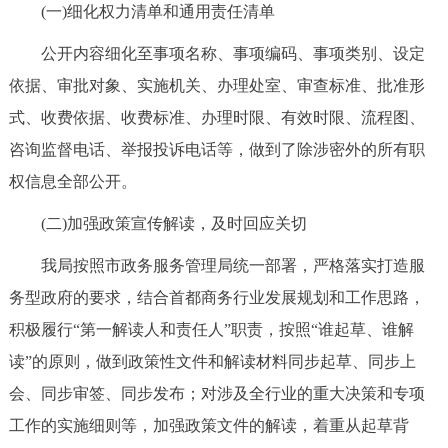
走进北京
(一)细化权力清单和通用责任清单
公开内容细化至事项名称、事项编码、事项类别、设定
北京概况
十六区概览
人文北京
依据、审批对象、实施机关、办理处室、审查标准、批准形
式、收费依据、收费标准、办理时限、有效时限、流程图、
绿色北京
图说北京
视频北京
咨询监督电话、举报投诉电话等，做到了除涉密外的所有职
多语种
权信息全部公开。
ENGLISH
한국어
日本語
(二)加强政策宣传解读，及时回应关切
我局按照市政务服务管理局统一部署，严格落实打造服
DEUTSCH
FRANÇAIS
РУССКИЙ ЯЗЫК
务型政府的要求，结合首都商务行业发展规划和工作思路，
积极履行“第一解读人和责任人”职责，按照“谁起草、谁解
ESPAÑOL
العربية
PORTUGUÊS
读”的原则，做到政策性文件和解读材料同步起草、同步上
会、同步审签、同步发布；对涉及全行业的重大决策和专项
ITALIANO
工作的实施细则等，加强政策文件的解读，着重从起草背