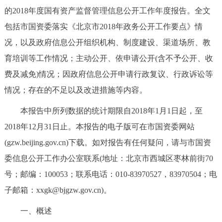
的2018年度国有资产监督管理信息公开工作年度报告。全文
决策公开
专题公开
包括市国资委落实《北京市2018年政务公开工作要点》情
政务服务
况，以及政府信息公开组织机构、制度建设、渠道场所、教
育培训等工作情况；主动公开、依申请公开(含不予公开、收
个人服务
法人服务
部门服务
费及减免)情况；因政府信息公开申请行政复议、行政诉讼等
情况；存在的不足以及改进措施等内容。
便民服务
利企服务
投资项目
本报告中所列数据的统计期限自2018年1月1日起，至
中介服务
阳光政务
2018年12月31日止。本报告的电子版可在市国资委网站
(gzw.beijing.gov.cn)下载。如对报告有任何疑问，请与市国资
政民互动
委信息公开工作办公室联系(地址：北京市西城区枣林前街70
12345网上接诉即办
我要咨询
我要建议
号；邮编：100053；联系电话：010-83970527，83970504；电
子邮箱：xxgk@bjgzw.gov.cn)。
参与调查
在线访谈
图说互动
一、概述