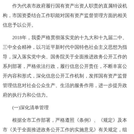
走进北京
作为代表市政府履行国有资产出资人职责的直属特设机
构，市国资委结合工作职能对国有资产监督管理方面的相关
北京概况
十六区概览
人文北京
信息予以公开。
绿色北京
图说北京
视频北京
2018年，我委严格贯彻落实党的十九大和十九届二中、
三中全会精神，以习近平新时代中国特色社会主义思想为指
多语种
导，深入落实党中央、国务院关于全面推进政务公开工作的
ENGLISH
한국어
系列部署，严格依法行政，履行信息公开责任，不断丰富公
日本語
开内容和形式，深化信息公开工作机制，发挥国有资产监督
DEUTSCH
FRANÇAIS
РУССКИЙ ЯЗЫК
管理信息对社会公众生产、生活的服务作用，进一步提升政
府的执行力和公信力。
ESPAÑOL
العربية
PORTUGUÊS
(一)深化清单管理
ITALIANO
根据全市工作部署，严格遵照《条例》、《规定》及本
市《关于全面推进政务公开工作的实施意见》有关规定，组