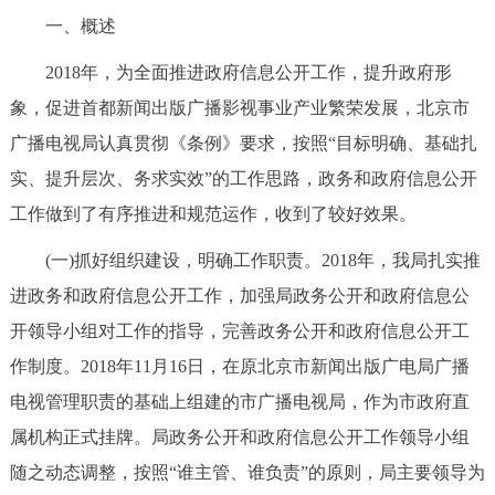
走进北京
一、概述
北京概况
十六区概览
人文北京
2018年，为全面推进政府信息公开工作，提升政府形
象，促进首都新闻出版广播影视事业产业繁荣发展，北京市
绿色北京
图说北京
视频北京
广播电视局认真贯彻《条例》要求，按照“目标明确、基础扎
实、提升层次、务求实效”的工作思路，政务和政府信息公开
多语种
工作做到了有序推进和规范运作，收到了较好效果。
ENGLISH
한국어
日本語
(一)抓好组织建设，明确工作职责。2018年，我局扎实推
进政务和政府信息公开工作，加强局政务公开和政府信息公
DEUTSCH
FRANÇAIS
РУССКИЙ ЯЗЫК
开领导小组对工作的指导，完善政务公开和政府信息公开工
作制度。2018年11月16日，在原北京市新闻出版广电局广播
ESPAÑOL
العربية
PORTUGUÊS
电视管理职责的基础上组建的市广播电视局，作为市政府直
属机构正式挂牌。局政务公开和政府信息公开工作领导小组
ITALIANO
随之动态调整，按照“谁主管、谁负责”的原则，局主要领导为