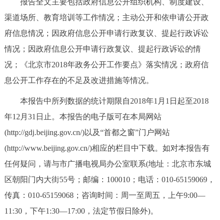
报告全文主要包括政府信息公开组织机构、制度建设、
决策公开
专题公开
渠道场所、教育培训等工作情况；主动公开和依申请公开政
府信息情况；因政府信息公开申请行政复议、提起行政诉讼
政务服务
情况；因政府信息公开申请行政复议、提起行政诉讼的情
个人服务
法人服务
部门服务
况；《北京市2018年政务公开工作要点》落实情况；政府信
息公开工作存在的不足及改进措施等情况。
便民服务
利企服务
投资项目
本报告中所列数据的统计期限自2018年1月1日起至2018
年12月31日止。本报告的电子版可在本局网站
中介服务
阳光政务
(http://gdj.beijing.gov.cn/)以及“首都之窗”门户网站
政民互动
(http://www.beijing.gov.cn/)相应的栏目中下载。如对本报告有
任何疑问，请与市广播电视局办公室联系(地址：北京市东城
12345网上接诉即办
我要咨询
我要建议
区朝阳门内大街55号；邮编：100010；电话：010-65159069，
传真：010-65159068；咨询时间：周一至周五，上午9:00—
参与调查
在线访谈
图说互动
11:30，下午1:30—17:00，法定节假日除外)。