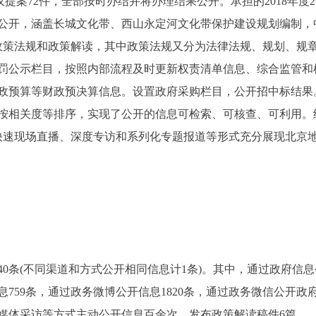
议提案72件，全部按时办结并将办理结果公开。承担的2018年
公开，涵盖长城文化带、西山永定河文化带保护建设规划编制，
政策法规和政策解读，其中政策法规又分为法律法规、规划、规
罚公示栏目，按照内部流程及时更新权责清单信息、综合监管和
年度财政预算等财政预决算信息。设置政府采购栏目，公开招中标结
按相关度等排序，实现了公开的信息可检索、可核查、可利用。
、快速现场直播、深度专访和系列化专题报道等形式充分展现北京
40条(不同渠道和方式公开相同信息计1条)。其中，通过政府信
息759条，通过政务微博公开信息1820条，通过政务微信公开政
受媒体采访等方式主动公开信息百余次，发布政策解读稿件6篇。