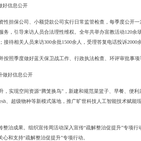
做好信息公开
性担保公司、小额贷款公司实行日常监管检查，每季度公开一
务，引导来访人员合法理性维权。全年共举办宣教活动120余场，
余份；接待相关人员来访300余批1500余人，受理答复电话投诉200
按照季度做好蓝天保卫战工作、行政执法检查、环评审批事项
升做好信息公开
升，实现空间资源“腾笼换鸟”，新建和规范菜篮子、早餐、便利
resh、超级物种等新模式落地，推广旷世科技人工智能技术赋
整治成果。组织宣传周活动深入宣传“疏解整治促提升”专项行
关心和支持“疏解整治促提升”专项行动。