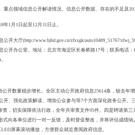
点领域信息公开解读情况、信息公开数据、存在的不足及201
年1月1日起至12月31日止。
/www.bjhd.gov.cn/zfxxgk/auto10489_51767/zfwj_
开办公室。地址：北京市海淀区长春桥路17号；联系电话：825105
cn。
开数量稳步增长。全区主动公开政府信息25614条，较去年增长
公开、强化政策解读、增加公众参与等7个方面深化政务公开。三
性审查，切实保障依法行政，全年共审查文件95件。四是聘请第
的形式向各单位进行一对一反馈，及时督促整改，并将评估成绩纳
社区LED屏幕滚动播放，方便群众就近查阅政府信息。