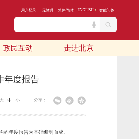
/
ENGLISH
用户登录
无障碍
繁体
简体
智能问答
政民互动
走进北京
作年度报告
大
中
小
分享：
构的年度报告为基础编制而成。