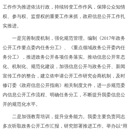
走进北京
工作作为推进依法行政，持续转变工作作风，保障公众知情
权、参与权、监督权的重要工作来抓，政府信息公开工作扎
北京概况
十六区概览
人文北京
实推进。
绿色北京
图说北京
视频北京
一是完善制度机制，强化规范管理。编制《2017年政务
公开工作要点委内任务分工》、《重点领域政务公开委内任
多语种
务分工》，推进政务公开各项任务落实。推动信息公开常态
ENGLISH
한국어
日本語
化、机制化、规范化建设，加强信息公开与政务公开、新闻
宣传工作的整合，建立依申请公开工作研究会商机制，及时
DEUTSCH
FRANÇAIS
РУССКИЙ ЯЗЫК
修订委《政府信息公开指南》相关制度文件，进一步规范委
内信息公开工作流程、明确任务分工，不断提升我委信息公
ESPAÑOL
العربية
PORTUGUÊS
开的规范化水平。
二是加强教育培训，提升业务能力。我委主要负责同志
ITALIANO
多次听取政务公开工作汇报，研究部署推进工作。举办以“用