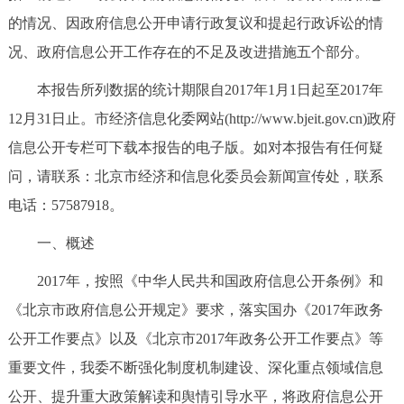
的情况、因政府信息公开申请行政复议和提起行政诉讼的情
决策公开
专题公开
况、政府信息公开工作存在的不足及改进措施五个部分。
政务服务
本报告所列数据的统计期限自2017年1月1日起至2017年
个人服务
法人服务
部门服务
12月31日止。市经济信息化委网站(http://www.bjeit.gov.cn)政府
信息公开专栏可下载本报告的电子版。如对本报告有任何疑
便民服务
利企服务
投资项目
问，请联系：北京市经济和信息化委员会新闻宣传处，联系
电话：57587918。
中介服务
阳光政务
一、概述
政民互动
2017年，按照《中华人民共和国政府信息公开条例》和
《北京市政府信息公开规定》要求，落实国办《2017年政务
12345网上接诉即办
我要咨询
我要建议
公开工作要点》以及《北京市2017年政务公开工作要点》等
重要文件，我委不断强化制度机制建设、深化重点领域信息
参与调查
在线访谈
图说互动
公开、提升重大政策解读和舆情引导水平，将政府信息公开