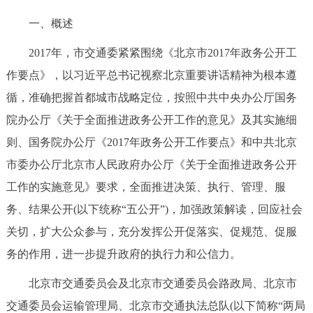
走进北京
一、概述
北京概况
十六区概览
人文北京
2017年，市交通委紧紧围绕《北京市2017年政务公开工
作要点》，以习近平总书记视察北京重要讲话精神为根本遵
绿色北京
图说北京
视频北京
循，准确把握首都城市战略定位，按照中共中央办公厅国务
多语种
院办公厅《关于全面推进政务公开工作的意见》及其实施细
则、国务院办公厅《2017年政务公开工作要点》和中共北京
ENGLISH
한국어
日本語
市委办公厅北京市人民政府办公厅《关于全面推进政务公开
工作的实施意见》要求，全面推进决策、执行、管理、服
DEUTSCH
FRANÇAIS
РУССКИЙ ЯЗЫК
务、结果公开(以下统称“五公开”)，加强政策解读，回应社会
关切，扩大公众参与，充分发挥公开促落实、促规范、促服
ESPAÑOL
العربية
PORTUGUÊS
务的作用，进一步提升政府的执行力和公信力。
ITALIANO
北京市交通委员会及北京市交通委员会路政局、北京市
交通委员会运输管理局、北京市交通执法总队(以下简称“两局