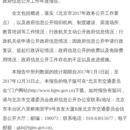
政府信息公开工作年度报告。
决策公开
专题公开
全文包括概述，落实《北京市2017年政务公开工作要
政务服务
点》，以及政府信息公开组织机构、制度建设、渠道场所、
教育培训等工作情况；行政机关主动公开政府信息情况；行
个人服务
法人服务
部门服务
政机关依申请公开政府信息情况；因政府信息公开申请行政
复议、提起行政诉讼情况；政府信息公开的收费以及免除费
便民服务
利企服务
投资项目
用情况；政府信息公开工作存在的不足以及改进措施。
中介服务
阳光政务
本报告中所列数据的统计期限自2017年1月1日起，至
2017年12月31日止。本报告的电子版可在“北京市交通委员
政民互动
会”门户网站(http://www.bjjtw.gov.cn)下载。如对报告有疑问，
请与北京市交通委员会政府信息公开办公室联系(地址：北京
12345网上接诉即办
我要咨询
我要建议
市丰台区六里桥南里甲9号首发大厦B座北京市交通委员会信
息公开大厅；邮编：100073；联系电话：010-63011677；电子
参与调查
在线访谈
图说互动
邮箱：gkb@bjjtw.gov.cn)。