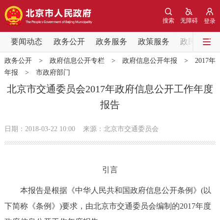
网站地图
搜索
无障碍
登录
要闻动态
要闻动态
政务公开
政务服务
政策服务
政民互动
政务公开
>
政府信息公开专栏
>
政府信息公开年报
>
2017年
党中央精神
国务院信息
中央部委动态
年报
>
市政府部门
北京市交通委员会2017年政府信息公开工作年度
北京要闻
会议信息
部门动态
报告
各区热点
日期：2018-03-22 10:00
来源：北京市交通委员会
政务公开
引言
市领导
机构职能
政策服务
本报告是根据《中华人民共和国政府信息公开条例》(以
政策兑现
政策解读
回应关切
下简称《条例》)要求，由北京市交通委员会编制的2017年度