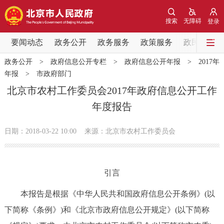
网站地图
搜索
无障碍
登录
要闻动态
要闻动态
政务公开
政务服务
政策服务
政民互动
政务公开
>
政府信息公开专栏
>
政府信息公开年报
>
2017年
党中央精神
国务院信息
中央部委动态
年报
>
市政府部门
北京市农村工作委员会2017年政府信息公开工作
北京要闻
会议信息
部门动态
年度报告
各区热点
日期：2018-03-22 10:00
来源：北京市农村工作委员会
政务公开
引言
市领导
机构职能
政策服务
本报告是根据《中华人民共和国政府信息公开条例》(以
政策兑现
政策解读
回应关切
下简称《条例》)和《北京市政府信息公开规定》(以下简称