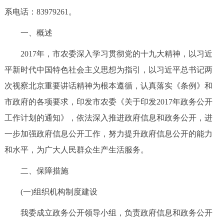
走进北京
系电话：83979261。
北京概况
十六区概览
人文北京
一、概述
2017年，市农委深入学习贯彻党的十九大精神，以习近
绿色北京
图说北京
视频北京
平新时代中国特色社会主义思想为指引，以习近平总书记两
多语种
次视察北京重要讲话精神为根本遵循，认真落实《条例》和
市政府的各项要求，印发市农委《关于印发2017年政务公开
ENGLISH
한국어
日本語
工作计划的通知》，依法深入推进政府信息和政务公开，进
一步加强政府信息公开工作，努力提升政府信息公开的能力
DEUTSCH
FRANÇAIS
РУССКИЙ ЯЗЫК
和水平，为广大人民群众生产生活服务。
ESPAÑOL
العربية
PORTUGUÊS
二、保障措施
(一)组织机构制度建设
ITALIANO
我委成立政务公开领导小组，负责政府信息和政务公开