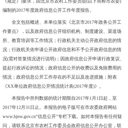
《规定》)要求，由北京市农村工作委员会(以下简称市农委)
决策公开
专题公开
编制的2017年度政府信息公开工作年度报告。
政务服务
全文包括概述、本单位落实《北京市2017年政务公开工
作要点》，以及政府信息公开组织机构、制度建设、渠道场
个人服务
法人服务
部门服务
所、教育培训等工作情况；行政机关主动公开政府信息的情
况；行政机关依申请公开政府信息和不予公开政府信息的情
便民服务
利企服务
投资项目
况(需对答复情况进行说明)；因政府信息公开申请行政复议、
提起行政诉讼的情况；政府信息公开的收费以及免除费用的
中介服务
阳光政务
情况；政府信息公开工作存在的不足以及改进措施；附表
政民互动
《XX单位政府信息公开情况统计表(2017年度)》。
本报告中所列数据的统计期限自2017年1月1日起，至
12345网上接诉即办
我要咨询
我要建议
2017年12月31日止。本报告的电子版可在市农委政府网站
www.bjnw.gov.cn“信息公开”专栏下载。如对本报告有任何疑
参与调查
在线访谈
图说互动
问，请联系北京市农村工作委员会政府信息公开办公室，联